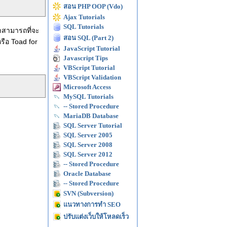
สอน PHP OOP (Vdo)
Ajax Tutorials
SQL Tutorials
สามารถที่จะ
สอน SQL (Part 2)
รือ Toad for
JavaScript Tutorial
Javascript Tips
VBScript Tutorial
VBScript Validation
Microsoft Access
MySQL Tutorials
-- Stored Procedure
MariaDB Database
SQL Server Tutorial
SQL Server 2005
SQL Server 2008
SQL Server 2012
-- Stored Procedure
Oracle Database
-- Stored Procedure
SVN (Subversion)
แนวทางการทำ SEO
ปรับแต่งเว็บให้โหลดเร็ว