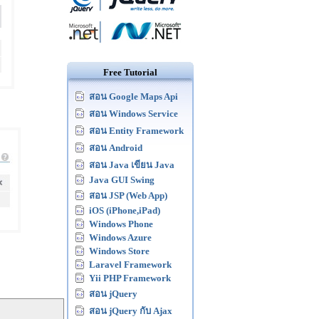
Free Tutorial
สอน Google Maps Api
สอน Windows Service
สอน Entity Framework
สอน Android
สอน Java เขียน Java
Java GUI Swing
สอน JSP (Web App)
iOS (iPhone,iPad)
Windows Phone
Windows Azure
Windows Store
Laravel Framework
Yii PHP Framework
สอน jQuery
สอน jQuery กับ Ajax