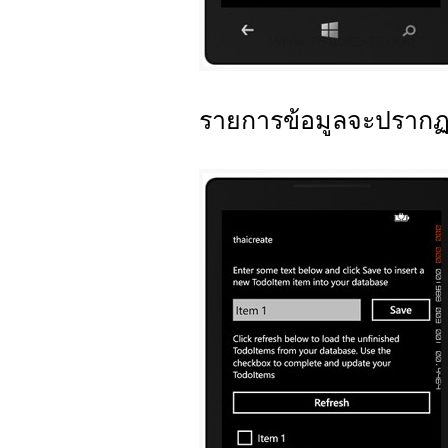
รายการข้อมูลจะปรากฏข