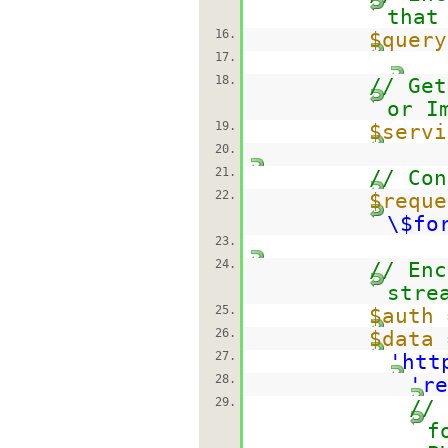
that
16.
$query
17.
18.
// Get
or I
19.
$servi
20.
21.
// Con
22.
$reque
\$fo
23.
24.
// Enc
stre
25.
$auth
26.
$data
27.
'htt
28.
're
29.
// 
f