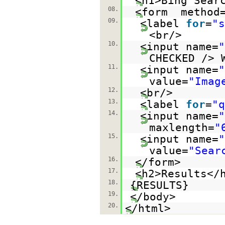
<h1>Bing Sear
08.
<form method
09.
<label
for
=
"s
<br/>
10.
<input name=
"
CHECKED /> 
11.
<input name=
"
value=
"Imag
12.
<br/>
13.
<label
for
=
"q
14.
<input name=
"
maxlength=
"
15.
<input name=
"
value=
"Sear
16.
</form>
17.
<h2>Results</
18.
{RESULTS}
19.
</body>
20.
</html>