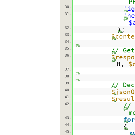
P
30.
'ig
31.
'he
$
32.
);
33.
$conte
34.
35.
// Get
36.
$respo
0,
$
37.
38.
39.
// Dec
40.
$jsonO
41.
$resul
42.
// 
m
43.
for
44.
{
45.
s