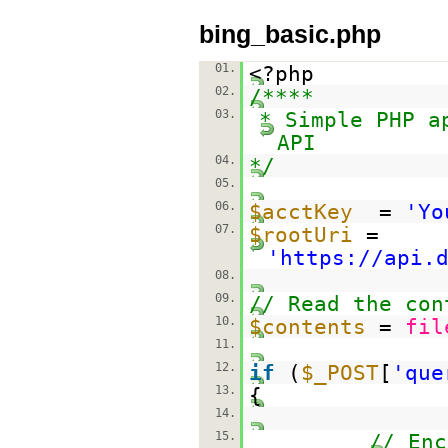
bing_basic.php
01.
<?php
02.
/****
03.
* Simple PHP a
API
04.
*/
05.
06.
$acctKey
=
'Yo
07.
$rootUri
=
'
https://api.
08.
09.
// Read the con
10.
$contents
=
fil
11.
12.
if
(
$_POST
[
'que
13.
{
14.
15.
// Enc