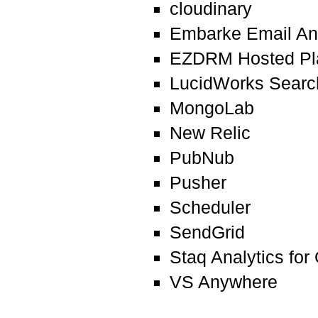
cloudinary
Embarke Email Ana
EZDRM Hosted P
LucidWorks Searc
MongoLab
New Relic
PubNub
Pusher
Scheduler
SendGrid
Staq Analytics fo
VS Anywhere