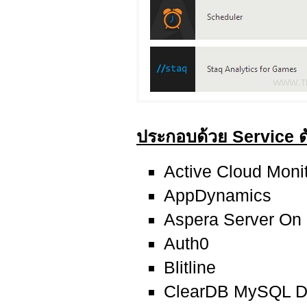
ประกอบด้วย Service ดัง
Active Cloud Moni
AppDynamics
Aspera Server O
Auth0
Blitline
ClearDB MySQL D