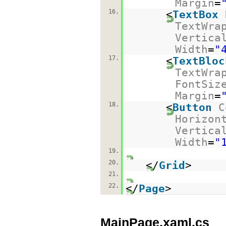
Margin
=
16.
<
TextBox
TextWra
Vertica
Width
=
"
17.
<
TextBloc
TextWra
FontSiz
Margin
=
18.
<
Button
C
Horizon
Vertica
Width
=
"
19.
20.
</
Grid
>
21.
22.
</
Page
>
MainPage.xaml.cs