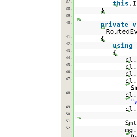
37.
this
.I
38.
}
39.
40.
private
v
RoutedE
41.
{
42.
using
43.
{
44.
cl
45.
cl
46.
cl
47.
cl.
S
48.
cl.
"
49.
cl
50.
51.
Sm
52.
mg.
D