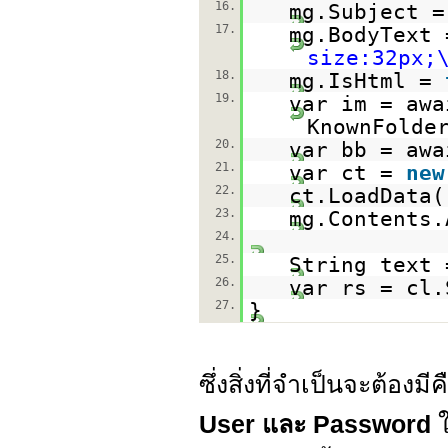
16.
mg.Subject 
17.
mg.BodyText
size:32px;
18.
mg.IsHtml =
19.
var im = awa
KnownFolde
20.
var bb = awa
21.
var ct =
new
22.
ct.LoadData(
23.
mg.Contents.
24.
25.
String text 
26.
var rs = cl.
27.
}
ซึ่งสิ่งที่จำเป็นจะต้องมี
User และ Password