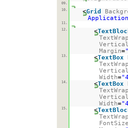
09.
10.
<
Grid
Backgr
Applicatio
11.
12.
<
TextBloc
TextWra
Vertica
Margin
=
13.
<
TextBox
TextWra
Vertica
Width
=
"
14.
<
TextBox
TextWra
Vertica
Width
=
"
15.
<
TextBloc
TextWra
FontSiz