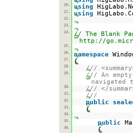
20.
using
HigLabo.N
21.
using
HigLabo.C
22.
23.
24.
// The Blank Pa
http://go.mic
25.
26.
namespace
Windo
27.
{
28.
/// <summary
29.
/// An empty
navigated 
30.
/// </summar
31.
///
32.
public
seale
33.
{
34.
35.
public
Ma
36.
{