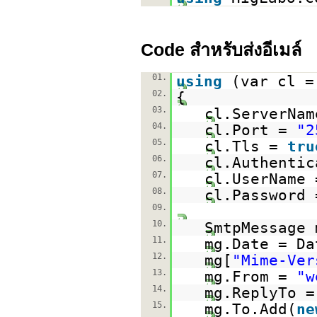
Code สำหรับส่งอีเมล์
01.
using
(var cl 
02.
{
03.
cl.ServerNa
04.
cl.Port =
"2
05.
cl.Tls =
tru
06.
cl.Authentic
07.
cl.UserName
08.
cl.Password
09.
10.
SmtpMessage
11.
mg.Date = Da
12.
mg[
"Mime-Ver
13.
mg.From =
"w
14.
mg.ReplyTo 
15.
mg.To.Add(
ne