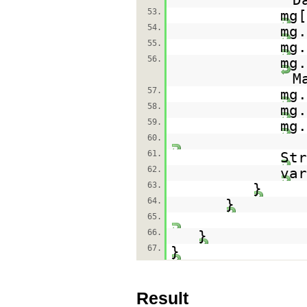
53.
mg[
54.
mg
55.
mg
56.
mg.
M
57.
mg
58.
mg
59.
mg
60.
61.
Str
62.
var
63.
}
64.
}
65.
66.
}
67.
}
Result