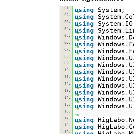
01.
using
System;
02.
using
System.Co
03.
using
System.IO
04.
using
System.Li
05.
using
Windows.D
06.
using
Windows.F
07.
using
Windows.F
08.
using
Windows.U
09.
using
Windows.U
10.
using
Windows.U
11.
using
Windows.U
12.
using
Windows.U
13.
using
Windows.U
14.
using
Windows.U
15.
using
Windows.U
16.
17.
using
HigLabo.N
18.
using
HigLabo.C
19.
using
HigLabo.M