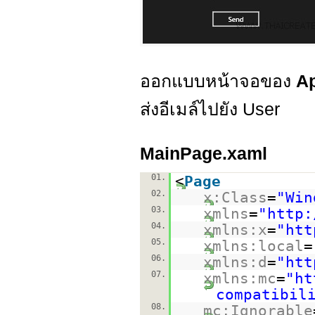
ออกแบบหน้าจอของ
A
ส่งอีเมล์ไปยัง User
MainPage.xaml
01.
<
Page
02.
x:Class
=
"Win
03.
xmlns
=
"
http:
04.
xmlns:x
=
"
htt
05.
xmlns:local
=
06.
xmlns:d
=
"
htt
07.
xmlns:mc
=
"
ht
compatibil
08.
mc:Ignorable