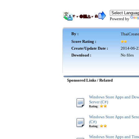
Powered by
By :
ThaiCreat
Score Rating :
Create/Update Date :
2014-06-2
Download :
No files
Sponsored Links / Related
Windows Store Apps and Dow
Server (C#)
Rating :
Windows Store Apps and Sen
(C#)
Rating :
Windows Store Apps and Timer