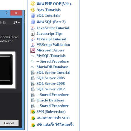
สอน PHP OOP (Vdo)
Ajax Tutorials
SQL Tutorials
สอน SQL (Part 2)
JavaScript Tutorial
Javascript Tips
VBScript Tutorial
VBScript Validation
Microsoft Access
MySQL Tutorials
-- Stored Procedure
MariaDB Database
SQL Server Tutorial
SQL Server 2005
SQL Server 2008
SQL Server 2012
-- Stored Procedure
Oracle Database
-- Stored Procedure
SVN (Subversion)
แนวทางการทำ SEO
ปรับแต่งเว็บให้โหลดเร็ว