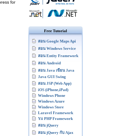
ress for
Free Tutorial
สอน Google Maps Api
สอน Windows Service
สอน Entity Framework
สอน Android
สอน Java เขียน Java
Java GUI Swing
สอน JSP (Web App)
iOS (iPhone,iPad)
Windows Phone
Windows Azure
Windows Store
Laravel Framework
Yii PHP Framework
สอน jQuery
สอน jQuery กับ Ajax