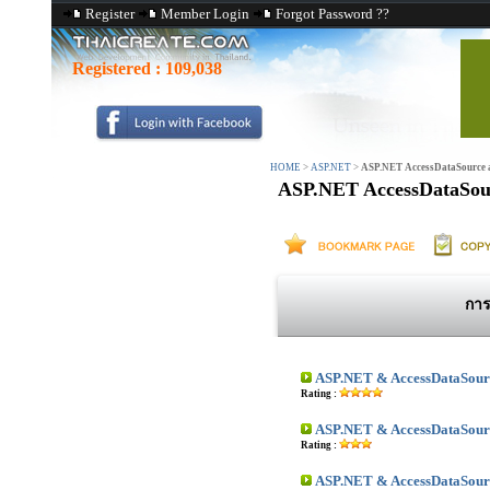
Register
Member Login
Forgot Password ??
Registered :
109,038
HOME
>
ASP.NET
>
ASP.NET AccessDataSource 
ASP.NET AccessDataSour
การ
ASP.NET & AccessDataSour
Rating :
ASP.NET & AccessDataSour
Rating :
ASP.NET & AccessDataSourc