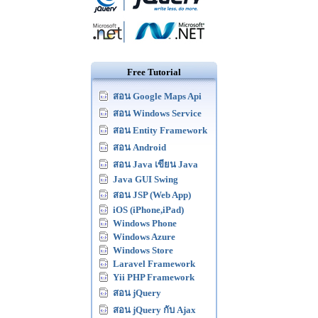
Free Tutorial
สอน Google Maps Api
สอน Windows Service
สอน Entity Framework
สอน Android
สอน Java เขียน Java
Java GUI Swing
สอน JSP (Web App)
iOS (iPhone,iPad)
Windows Phone
Windows Azure
Windows Store
Laravel Framework
Yii PHP Framework
สอน jQuery
สอน jQuery กับ Ajax