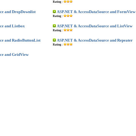
Rating :
ce and DropDownlist
ASP.NET & AccessDataSource and FormView
Rating :
e and Listbox
ASP.NET & AccessDataSource and ListView
Rating :
e and RadioButtonList
ASP.NET & AccessDataSource and Repeater
Rating :
ce and GridView