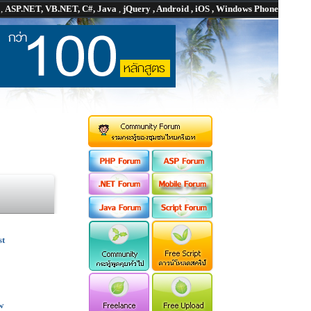
P
,
ASP.NET, VB.NET, C#, Java
,
jQuery , Android , iOS , Windows Phone
st
w