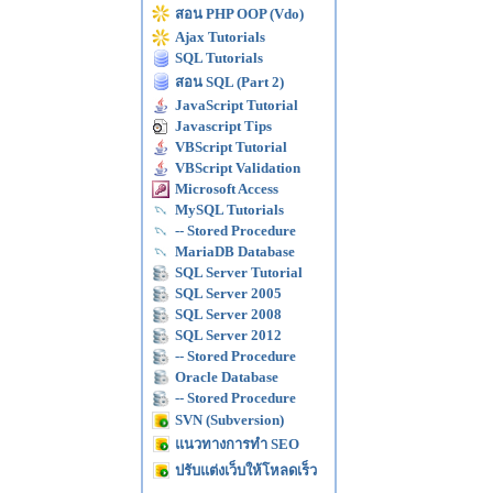
สอน PHP OOP (Vdo)
Ajax Tutorials
SQL Tutorials
สอน SQL (Part 2)
JavaScript Tutorial
Javascript Tips
VBScript Tutorial
VBScript Validation
Microsoft Access
MySQL Tutorials
-- Stored Procedure
MariaDB Database
SQL Server Tutorial
SQL Server 2005
SQL Server 2008
SQL Server 2012
-- Stored Procedure
Oracle Database
-- Stored Procedure
SVN (Subversion)
แนวทางการทำ SEO
ปรับแต่งเว็บให้โหลดเร็ว