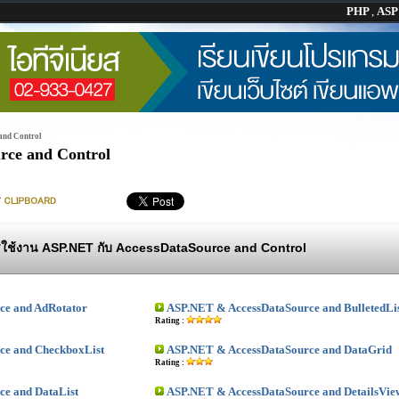
PHP
,
AS
and Control
ce and Control
ใช้งาน ASP.NET กับ AccessDataSource and Control
ce and AdRotator
ASP.NET & AccessDataSource and BulletedLi
Rating :
ce and CheckboxList
ASP.NET & AccessDataSource and DataGrid
Rating :
e and DataList
ASP.NET & AccessDataSource and DetailsVie