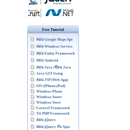
Free Tutorial
สอน Google Maps Api
สอน Windows Service
สอน Entity Framework
สอน Android
สอน Java เขียน Java
Java GUI Swing
สอน JSP (Web App)
iOS (iPhone,iPad)
Windows Phone
Windows Azure
Windows Store
Laravel Framework
Yii PHP Framework
สอน jQuery
สอน jQuery กับ Ajax