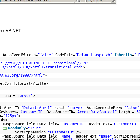
าษา VB.NET
"
AutoEventWireup=
"false"
CodeFile=
"Default.aspx.vb"
Inherits
=
"_
C
"-//W3C//DTD XHTML 1.0 Transitional//EN"
TR/xhtml1/DTD/xhtml1-transitional.dtd
"
>
ww.w3.org/1999/xhtml
"
>
e.Com Tutorial</title>
runat=
"server"
>
lsView ID=
"DetailsView1"
runat=
"server"
AutoGenerateRows=
"False"
KeyNames=
"CustomerID"
DataSourceID=
"AccessDataSource1"
Height=
"5
h=
"125px"
>
lds>
<asp:BoundField DataField=
"CustomerID"
HeaderText=
"CustomerID"
ReadOnly
=
"True"
SortExpression=
"CustomerID"
/>
<asp:BoundField DataField=
"Name"
HeaderText=
"Name"
SortExpress