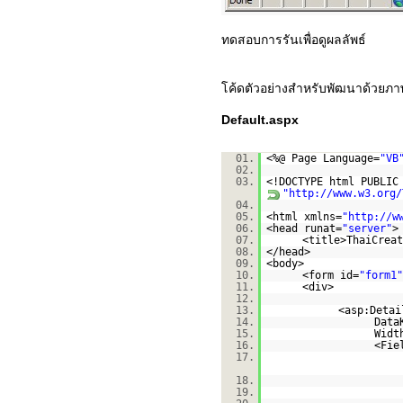
ทดสอบการรันเพื่อดูผลลัพธ์
โค้ดตัวอย่างสำหรับพัฒนาด้วยภ
Default.aspx
01.
<%@ Page Language=
"VB
02.
03.
<!DOCTYPE html PUBLI
"
http://www.w3.org/
04.
05.
<html xmlns=
"
http://w
06.
<head runat=
"server"
>
07.
<title>ThaiCreat
08.
</head>
09.
<body>
10.
<form id=
"form1"
11.
<div>
12.
13.
<asp:Detai
14.
Data
15.
Widt
16.
<Fie
17.
18.
19.