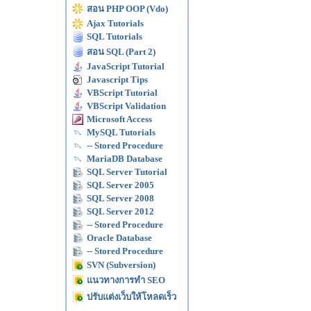
สอน PHP OOP (Vdo)
Ajax Tutorials
SQL Tutorials
สอน SQL (Part 2)
JavaScript Tutorial
Javascript Tips
VBScript Tutorial
VBScript Validation
Microsoft Access
MySQL Tutorials
-- Stored Procedure
MariaDB Database
SQL Server Tutorial
SQL Server 2005
SQL Server 2008
SQL Server 2012
-- Stored Procedure
Oracle Database
-- Stored Procedure
SVN (Subversion)
แนวทางการทำ SEO
ปรับแต่งเว็บให้โหลดเร็ว