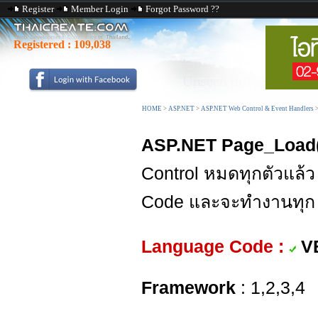
Register
Member Login
Forgot Password ??
Registered :
109,038
HOME
>
ASP.NET
>
ASP.NET Web Control & Event Handlers
ASP.NET Page_Load(
Control หมดทุกตัวแล้
Code และจะทำงานทุก ๆ 
Language Code :
V
Framework
: 1,2,3,4