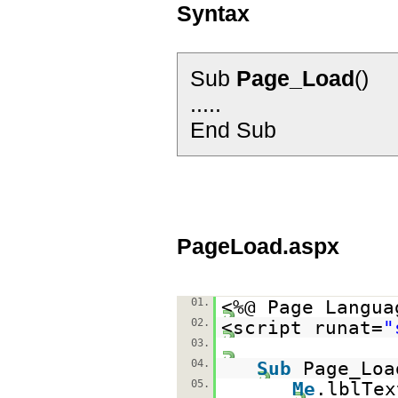
Syntax
Sub
Page_Load
()
.....
End Sub
PageLoad.aspx
01.
<%@ Page Langua
02.
<script runat=
"
03.
04.
Sub
Page_Loa
05.
Me
.lblTe