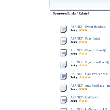
Sponsored Links / Related
ASP.NET - Event Handlers
Rating :
ASP.NET - Page_Init()
Rating :
ASP.NET - Page_UnLoad()
Rating :
ASP.NET - Page.IsPostBack()
Rating :
ASP.NET - Call JavaScript Fu
Rating :
ASP.NET - AutoPostBack="tr
Rating :
ASP.NET - OnClick()
Rating :
ASP.NET - OnServerClick()