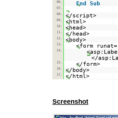
06.
End
Sub
07.
08.
</script>
09.
<html>
10.
<head>
11.
</head>
12.
<body>
13.
<form runat=
14.
<asp:Labe
</asp:L
15.
</form>
16.
</body>
17.
</html>
Screenshot