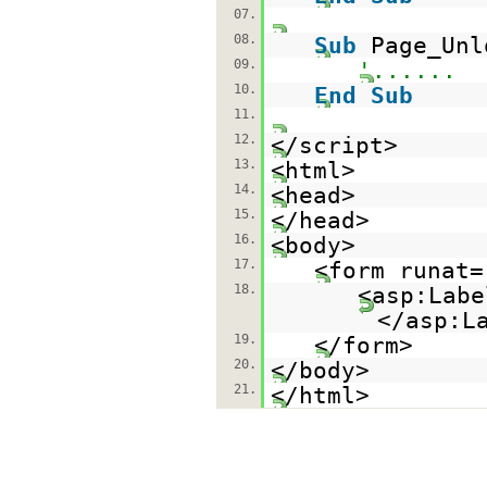
07.
08.
Sub
Page_Unl
09.
'......
10.
End
Sub
11.
12.
</script>
13.
<html>
14.
<head>
15.
</head>
16.
<body>
17.
<form runat=
18.
<asp:Labe
</asp:L
19.
</form>
20.
</body>
21.
</html>