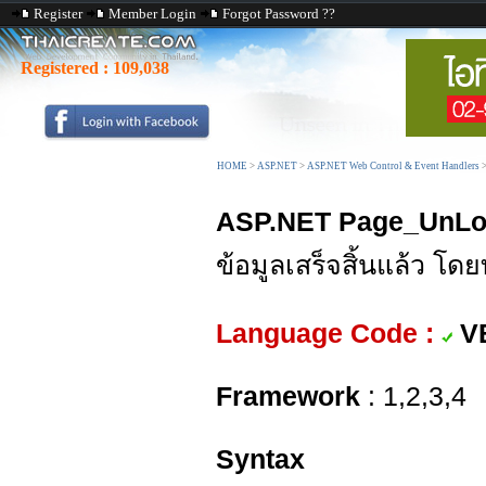
Register
Member Login
Forgot Password ??
Registered :
109,038
HOME
>
ASP.NET
>
ASP.NET Web Control & Event Handlers
ASP.NET Page_UnLo
ข้อมูลเสร็จสิ้นแล้ว โ
Language Code :
V
Framework
: 1,2,3,4
Syntax