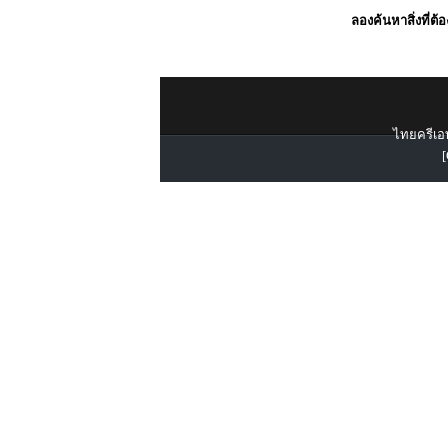
ลองค้นหาสิ่งที่ต้
ไทยครีเอท
[