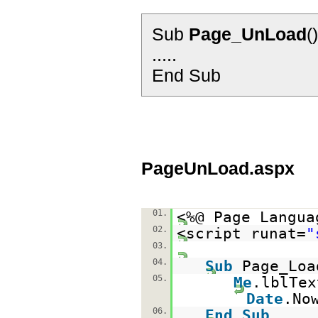
Sub
Page_UnLoad
()
.....
End Sub
PageUnLoad.aspx
01.
<%@ Page Langua
02.
<script runat=
"
03.
04.
Sub
Page_Loa
05.
Me
.lblTe
Date
.No
06.
End
Sub