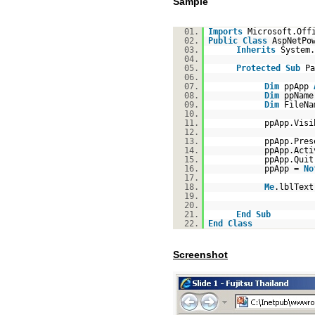
Sample
01.
Imports
Microsoft.Off
02.
Public
Class
AspNetPo
03.
Inherits
System.
04.
05.
Protected
Sub
Pa
06.
07.
Dim
ppApp
08.
Dim
ppNam
09.
Dim
FileN
10.
11.
ppApp.Vis
12.
13.
ppApp.Pres
14.
ppApp.Acti
15.
ppApp.Quit
16.
ppApp =
No
17.
18.
Me
.lblTex
19.
20.
21.
End
Sub
22.
End
Class
Screenshot