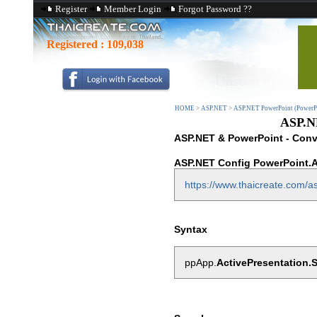
Register
Member Login
Forgot Password ??
Registered :
109,038
HOME
>
ASP.NET
>
ASP.NET PowerPoint (PowerPo
ASP.N
ASP.NET & PowerPoint - Conv
ASP.NET Config PowerPoint.A
https://www.thaicreate.com/as
Syntax
ppApp.
ActivePresentation.