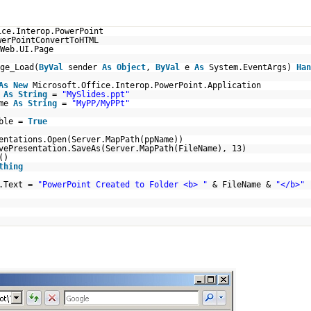
ice.Interop.PowerPoint
werPointConvertToHTML
Web.UI.Page
ge_Load(
ByVal
sender
As
Object
,
ByVal
e
As
System.EventArgs)
Han
As
New
Microsoft.Office.Interop.PowerPoint.Application
e
As
String
=
"MySlides.ppt"
ame
As
String
=
"MyPP/MyPPt"
ible =
True
entations.Open(Server.MapPath(ppName))
vePresentation.SaveAs(Server.MapPath(FileName), 13)
()
thing
t.Text =
"PowerPoint Created to Folder <b> "
& FileName &
"</b>"