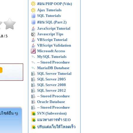
สอน PHP OOP (Vdo)
Ajax Tutorials
SQL Tutorials
สอน SQL (Part 2)
JavaScript Tutorial
Javascript Tips
.8 / 5
VBScript Tutorial
VBScript Validation
Microsoft Access
MySQL Tutorials
-- Stored Procedure
MariaDB Database
SQL Server Tutorial
SQL Server 2005
SQL Server 2008
SQL Server 2012
-- Stored Procedure
Oracle Database
-- Stored Procedure
ไซต์อื่น ๆ)
SVN (Subversion)
แนวทางการทำ SEO
ปรับแต่งเว็บให้โหลดเร็ว