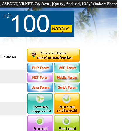
P
,
ASP.NET, VB.NET, C#, Java
,
jQuery , Android , iOS , Windows Phone
L Slides