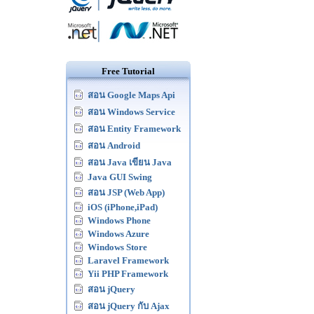
Free Tutorial
สอน Google Maps Api
สอน Windows Service
สอน Entity Framework
สอน Android
สอน Java เขียน Java
Java GUI Swing
สอน JSP (Web App)
iOS (iPhone,iPad)
Windows Phone
Windows Azure
Windows Store
Laravel Framework
Yii PHP Framework
สอน jQuery
สอน jQuery กับ Ajax