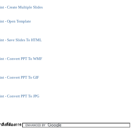
t - Create Multiple Slides
nt - Open Template
nt - Save Slides To HTML
nt - Convert PPT To WMF
nt - Convert PPT To GIF
nt - Convert PPT To JPG
สิ่งที่ต้องการ