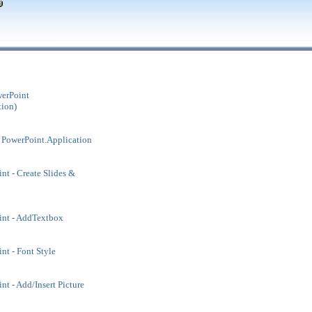
erPoint
tion)
PowerPoint.Application
t - Create Slides &
nt - AddTextbox
t - Font Style
t - Add/Insert Picture