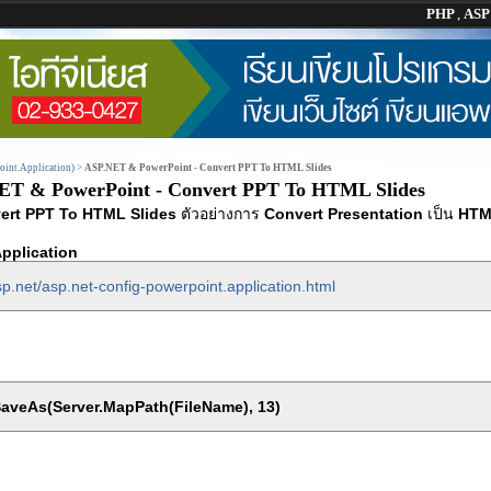
PHP
,
AS
int.Application)
>
ASP.NET & PowerPoint - Convert PPT To HTML Slides
ET & PowerPoint - Convert PPT To HTML Slides
ert PPT To HTML Slides
ตัวอย่างการ
Convert Presentation
เป็น
HTM
pplication
p.net/asp.net-config-powerpoint.application.html
SaveAs(Server.MapPath(FileName), 13)