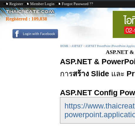
Register
Member Login
Forgot Password ??
Registered :
109,038
HOME
>
ASP.NET
>
ASP.NET PowerPoint (PowerPoint.Applica
ASP.NET & P
ASP.NET & PowerPoin
การ
สร้าง Slide
และ
Pr
ASP.NET Config Powe
https://www.thaicrea
powerpoint.applicati