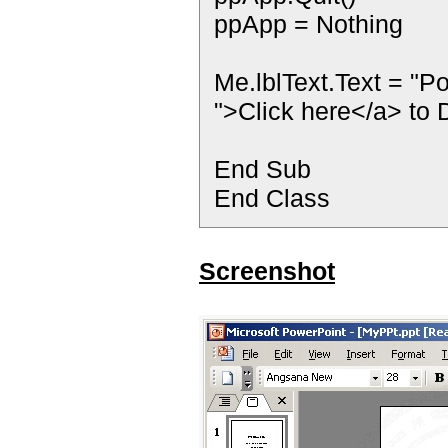
ppApp = Nothing
Me.lblText.Text = "
">Click here</a> to 
End Sub
End Class
Screenshot