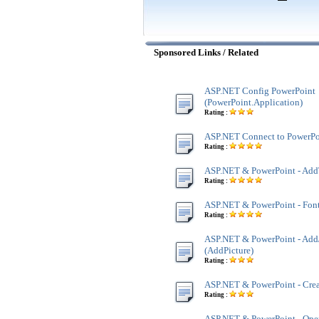
Sponsored Links / Related
ASP.NET Config PowerPoint
(PowerPoint.Application)
Rating :
ASP.NET Connect to PowerPo
Rating :
ASP.NET & PowerPoint - Ad
Rating :
ASP.NET & PowerPoint - Font
Rating :
ASP.NET & PowerPoint - Add/I
(AddPicture)
Rating :
ASP.NET & PowerPoint - Crea
Rating :
ASP.NET & PowerPoint - Ope