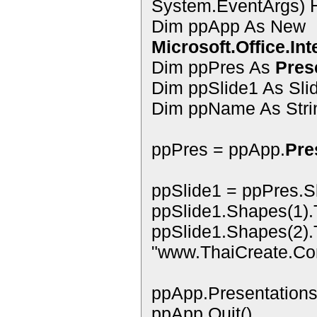
System.EventArgs) 
Dim ppApp As New
Microsoft.Office.In
Dim ppPres As
Pres
Dim ppSlide1 As Sli
Dim ppName As Stri
ppPres = ppApp.
Pre
ppSlide1 = ppPres.Sl
ppSlide1.Shapes(1).
ppSlide1.Shapes(2).
"www.ThaiCreate.Co
ppApp.Presentations
ppApp.Quit()