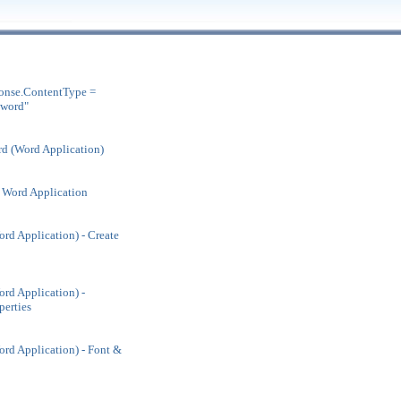
nse.ContentType =
-word"
d (Word Application)
 Word Application
d Application) - Create
d Application) -
erties
d Application) - Font &