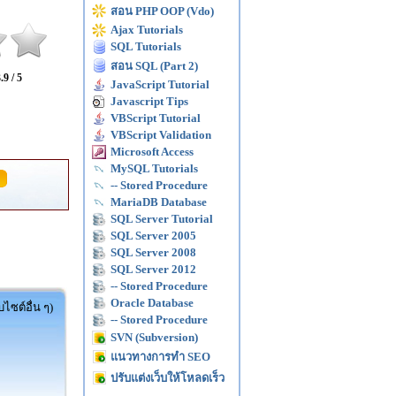
สอน PHP OOP (Vdo)
Ajax Tutorials
SQL Tutorials
สอน SQL (Part 2)
.9 / 5
JavaScript Tutorial
Javascript Tips
VBScript Tutorial
VBScript Validation
Microsoft Access
MySQL Tutorials
-- Stored Procedure
MariaDB Database
SQL Server Tutorial
SQL Server 2005
SQL Server 2008
SQL Server 2012
-- Stored Procedure
Oracle Database
ไซต์อื่น ๆ)
-- Stored Procedure
SVN (Subversion)
แนวทางการทำ SEO
ปรับแต่งเว็บให้โหลดเร็ว