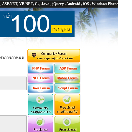
P
,
ASP.NET, VB.NET, C#, Java
,
jQuery , Android , iOS , Windows Phone
ทำการกำหนด