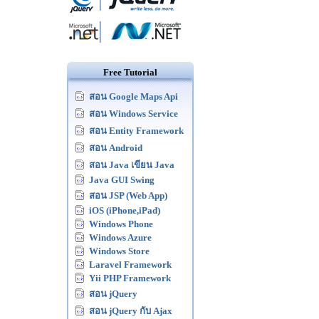
Free Tutorial
สอน Google Maps Api
สอน Windows Service
สอน Entity Framework
สอน Android
สอน Java เขียน Java
Java GUI Swing
สอน JSP (Web App)
iOS (iPhone,iPad)
Windows Phone
Windows Azure
Windows Store
Laravel Framework
Yii PHP Framework
สอน jQuery
สอน jQuery กับ Ajax