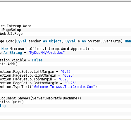
ice.Interop.Word
rdPageSetup
Web.UI.Page
ge_Load(
ByVal
sender
As
Object
,
ByVal
e
As
System.EventArgs)
Han
New
Microsoft.Office.Interop.Word.Application
me
As
String
=
"MyDoc/MyWord.doc"
cation.Visible =
False
nts.Add()
ection.PageSetup.LeftMargin =
"0.25"
ection.PageSetup.RightMargin =
"0.25"
ection.PageSetup.TopMargin =
"0.25"
ection.PageSetup.BottomMargin =
"0.25"
ection.TypeText(
"Welcome To www.ThaiCreate.Com"
)
Document.SaveAs(Server.MapPath(DocName))
ation.Quit()
ing