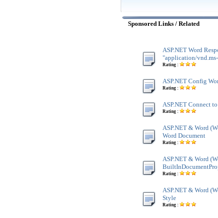
Sponsored Links / Related
ASP.NET Word Respo
"application/vnd.ms
Rating :
ASP.NET Config Wor
Rating :
ASP.NET Connect to
Rating :
ASP.NET & Word (Wor
Word Document
Rating :
ASP.NET & Word (Wor
BuiltInDocumentProp
Rating :
ASP.NET & Word (Wor
Style
Rating :