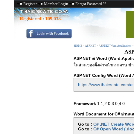
Register
Member Login
Forgot Password ??
Registered :
109,038
HOME
>
ASP.NET
>
ASP.NET Word.Application
>
ASP
ASP.NET & Word (Word.Applic
ในส่วนของตั้งค่าหน้ากระดาษ ซ้า
ASP.NET Config Word (Word A
https://www.thaicreate.com/as
Framework
1.1,2.0,3.0,4.0
Word Document for C# อ่านแล
Go to
:
C# .NET Create Wor
Go to
:
C# Open Word (.doc