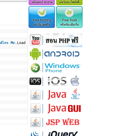
dles
Me
.Load