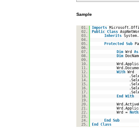
Sample
01.
Imports
Microsoft.Off
02.
Public
Class
AspNetWo
03.
Inherits
System.
04.
05.
Protected
Sub
Pa
06.
07.
Dim
Wrd
As
08.
Dim
DocNa
09.
10.
Wrd.Appli
11.
Wrd.Docume
12.
With
Wrd
13.
.Sel
14.
.Sel
15.
.Sel
16.
.Sel
17.
.Sel
18.
End
With
19.
20.
Wrd.Active
21.
Wrd.Applic
22.
Wrd =
Noth
23.
24.
End
Sub
25.
End
Class