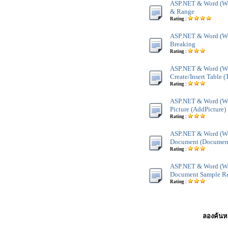
ASP.NET & Word (Wor
& Range
Rating :
ASP.NET & Word (Wor
Breaking
Rating :
ASP.NET & Word (Wor
Create/Insert Table 
Rating :
ASP.NET & Word (Wor
Picture (AddPicture)
Rating :
ASP.NET & Word (Wo
Document (Documen
Rating :
ASP.NET & Word (Wo
Document Sample Re
Rating :
ลองค้นหา