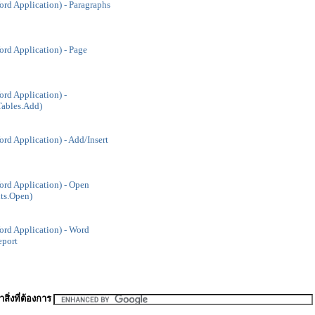
d Application) - Paragraphs
d Application) - Page
d Application) -
(Tables.Add)
d Application) - Add/Insert
rd Application) - Open
ts.Open)
rd Application) - Word
port
สิ่งที่ต้องการ