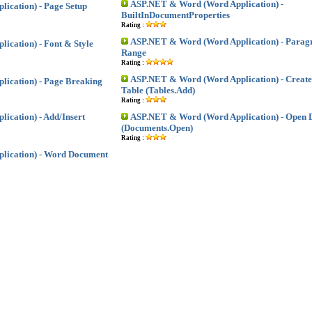
ASP.NET & Word (Word Application) -
ication) - Page Setup
BuiltInDocumentProperties
Rating :
ASP.NET & Word (Word Application) - Parag
cation) - Font & Style
Range
Rating :
ASP.NET & Word (Word Application) - Create
ication) - Page Breaking
Table (Tables.Add)
Rating :
cation) - Add/Insert
ASP.NET & Word (Word Application) - Open
(Documents.Open)
Rating :
lication) - Word Document