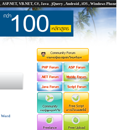
P
,
ASP.NET, VB.NET, C#, Java
,
jQuery , Android , iOS , Windows Phone
e Word