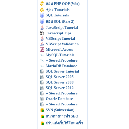
สอน PHP OOP (Vdo)
Ajax Tutorials
SQL Tutorials
สอน SQL (Part 2)
JavaScript Tutorial
Javascript Tips
VBScript Tutorial
VBScript Validation
Microsoft Access
MySQL Tutorials
-- Stored Procedure
MariaDB Database
SQL Server Tutorial
SQL Server 2005
SQL Server 2008
SQL Server 2012
-- Stored Procedure
Oracle Database
-- Stored Procedure
SVN (Subversion)
แนวทางการทำ SEO
ปรับแต่งเว็บให้โหลดเร็ว