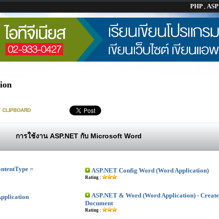
PHP
,
AS
ion
การใช้งาน ASP.NET กับ Microsoft Word
ntentType =
ASP.NET Config Word (Word Application)
Rating :
ASP.NET & Word (Word Application) - Creat
pplication
Document
Rating :