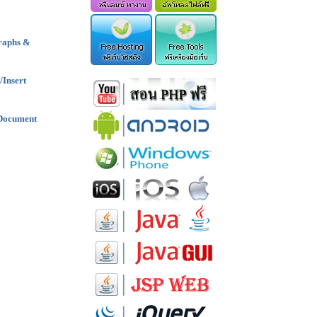
raphs &
/Insert
 Document