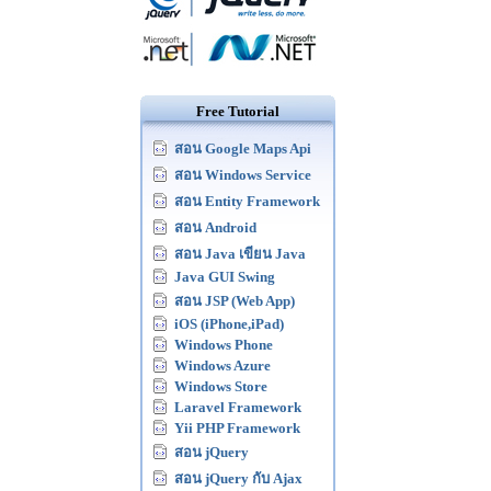
Free Tutorial
สอน Google Maps Api
สอน Windows Service
สอน Entity Framework
สอน Android
สอน Java เขียน Java
Java GUI Swing
สอน JSP (Web App)
iOS (iPhone,iPad)
Windows Phone
Windows Azure
Windows Store
Laravel Framework
Yii PHP Framework
สอน jQuery
สอน jQuery กับ Ajax