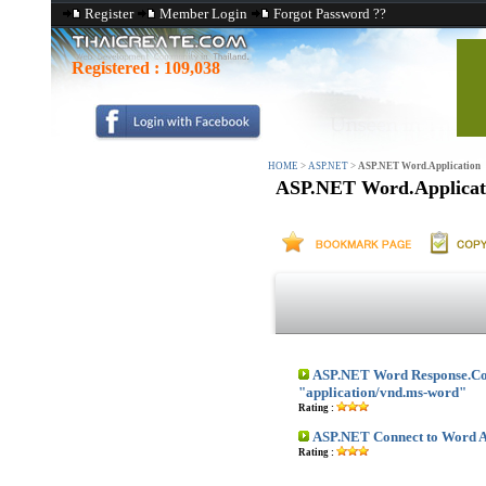
Register
Member Login
Forgot Password ??
Registered :
109,038
HOME
>
ASP.NET
>
ASP.NET Word.Application
ASP.NET Word.Applicat
ASP.NET Word Response.Co
"application/vnd.ms-word"
Rating :
ASP.NET Connect to Word A
Rating :