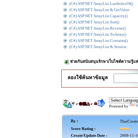
(C#) ASP.NET ArrayList.LastIndexOf()
(C#) ASP.NET ArrayList & GetValue
(C#) ASP.NET ArrayList.Capacity()
(C#) ASP.NET ArrayList.Sort()
(C#) ASP.NET ArrayList.Reverse()
(C#) ASP.NET ArrayList.ToArray()
(C#) ASP.NET ArrayList.Contains()
(C#) ASP.NET ArrayList & Session
ช่วยกันสนับสนุนรักษาเว็บไซต์ความรู้แห
ลองใช้ค้นหาข้อมูล
Powered by
By :
ThaiCreat
Score Rating :
Create/Update Date :
2008-11-1