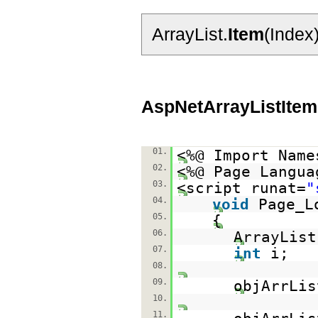
ArrayList.
Item
(Index
AspNetArrayListItem
01.
<%@ Import Name
02.
<%@ Page Langua
03.
<script runat=
"
04.
void
Page_L
05.
{
06.
ArrayList
07.
int
i;
08.
09.
objArrLi
10.
11.