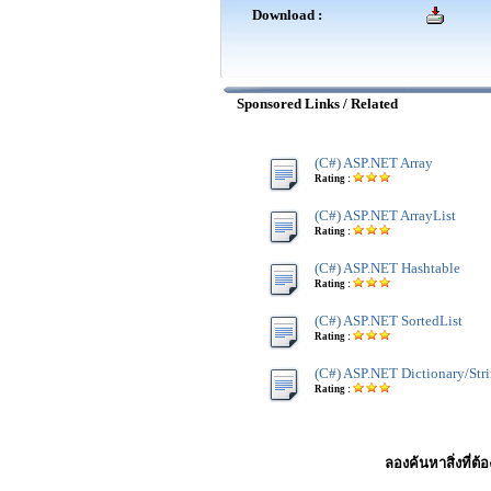
Download :
Sponsored Links / Related
(C#) ASP.NET Array
Rating :
(C#) ASP.NET ArrayList
Rating :
(C#) ASP.NET Hashtable
Rating :
(C#) ASP.NET SortedList
Rating :
(C#) ASP.NET Dictionary/Str
Rating :
ลองค้นหาสิ่งที่ต้