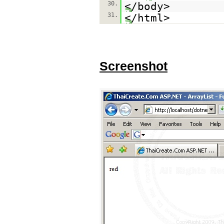
30.
</body>
31.
</html>
Screenshot