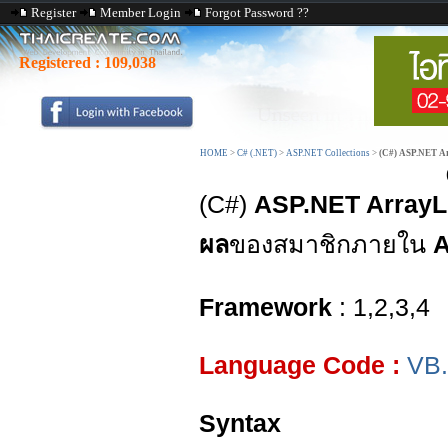
Register
Member Login
Forgot Password ??
Registered :
109,038
HOME
>
C# (.NET)
>
ASP.NET Collections
>
(C#) ASP.NET Ar
(C#)
ASP.NET ArrayLi
ผล
ของสมาชิกภายใน
A
Framework
: 1,2,3,4
Language Code :
VB
Syntax