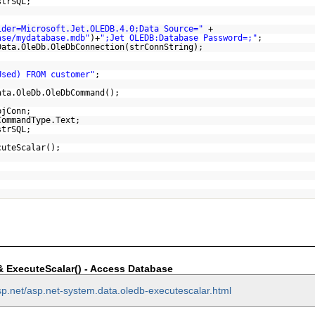
strSQL;
ider=Microsoft.Jet.OLEDB.4.0;Data Source="
+
ase/mydatabase.mdb"
)+
";Jet OLEDB:Database Password=;"
;
Data.OleDb.OleDbConnection(strConnString);
Used) FROM customer"
;
ata.OleDb.OleDbCommand();
bjConn;
CommandType.Text;
strSQL;
cuteScalar();
 ExecuteScalar() - Access Database
sp.net/asp.net-system.data.oledb-executescalar.html