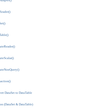
Adapter()
Reader()
et()
Table()
uteReader()
teScalar()
cuteNonQuery()
action()
ert DataSet to DataTable
ion (DataSet & DataTable)