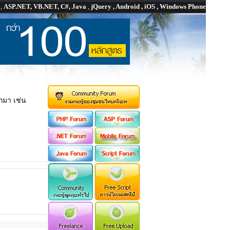
P
,
ASP.NET, VB.NET, C#, Java
,
jQuery , Android , iOS , Windows Phone
อกมา เช่น