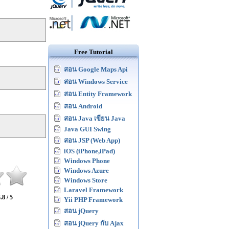
Free Tutorial
สอน Google Maps Api
สอน Windows Service
สอน Entity Framework
สอน Android
สอน Java เขียน Java
Java GUI Swing
สอน JSP (Web App)
iOS (iPhone,iPad)
Windows Phone
Windows Azure
Windows Store
Laravel Framework
.8 / 5
Yii PHP Framework
สอน jQuery
สอน jQuery กับ Ajax