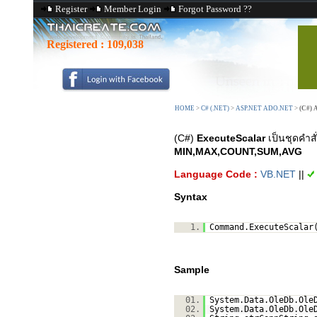
Register
Member Login
Forgot Password ??
Registered :
109,038
HOME
>
C# (.NET)
>
ASP.NET ADO.NET
>
(C#) 
(C#)
ExecuteScalar
เป็นชุดคำสั
MIN,MAX,COUNT,SUM,AVG
Language Code :
VB.NET
||
Syntax
1.
Command.ExecuteScalar
Sample
01.
System.Data.OleDb.Ole
02.
System.Data.OleDb.Ole