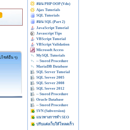
สอน PHP OOP (Vdo)
Ajax Tutorials
SQL Tutorials
สอน SQL (Part 2)
JavaScript Tutorial
Javascript Tips
VBScript Tutorial
VBScript Validation
Microsoft Access
MySQL Tutorials
ไซต์อื่น ๆ)
-- Stored Procedure
MariaDB Database
SQL Server Tutorial
SQL Server 2005
SQL Server 2008
SQL Server 2012
-- Stored Procedure
Oracle Database
-- Stored Procedure
SVN (Subversion)
แนวทางการทำ SEO
ปรับแต่งเว็บให้โหลดเร็ว