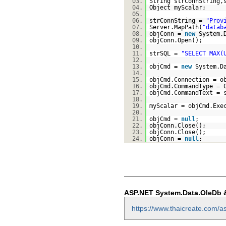
03.
String strConnString,
04.
Object myScalar;
05.
06.
strConnString =
"Prov
07.
Server.MapPath(
"datab
08.
objConn =
new
System.
09.
objConn.Open();
10.
11.
strSQL =
"SELECT MAX(
12.
13.
objCmd =
new
System.D
14.
15.
objCmd.Connection = o
16.
objCmd.CommandType = 
17.
objCmd.CommandText = 
18.
19.
myScalar = objCmd.Exe
20.
21.
objCmd =
null
;
22.
objConn.Close();
23.
objConn.Close();
24.
objConn =
null
;
ASP.NET System.Data.OleDb &
https://www.thaicreate.com/a