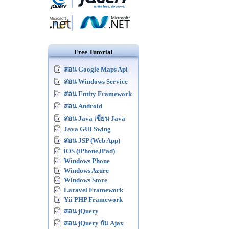
Free Tutorial
สอน Google Maps Api
สอน Windows Service
สอน Entity Framework
สอน Android
สอน Java เขียน Java
Java GUI Swing
สอน JSP (Web App)
iOS (iPhone,iPad)
Windows Phone
Windows Azure
Windows Store
Laravel Framework
Yii PHP Framework
สอน jQuery
สอน jQuery กับ Ajax