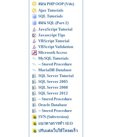
สอน PHP OOP (Vdo)
Ajax Tutorials
SQL Tutorials
สอน SQL (Part 2)
JavaScript Tutorial
Javascript Tips
VBScript Tutorial
VBScript Validation
Microsoft Access
MySQL Tutorials
-- Stored Procedure
MariaDB Database
SQL Server Tutorial
SQL Server 2005
SQL Server 2008
SQL Server 2012
-- Stored Procedure
Oracle Database
-- Stored Procedure
SVN (Subversion)
แนวทางการทำ SEO
ปรับแต่งเว็บให้โหลดเร็ว