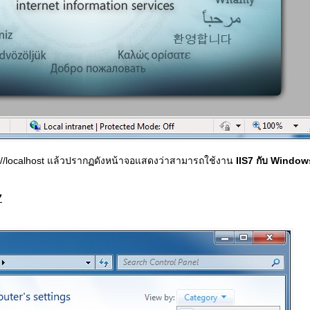
//localhost แล้วปรากฏดังหน้าจอแสดงว่าสามารถใช้งาน
IIS7 กับ Window
7