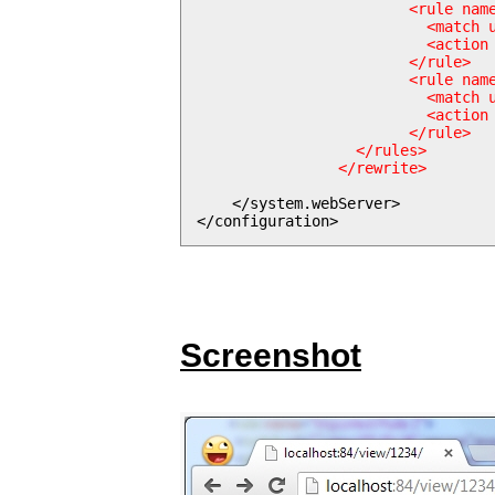
			<rule name="Imported Rule 1">

			  <match url="^view/([0-9]+)/$" ignoreCase="false" />

			  <action type="Rewrite" url="viewdetail.php?id={R:1}" appendQueryString="false" />

			</rule>

			<rule name="Imported Rule 2">

			  <match url="^view/([0-9]+)$" ignoreCase="false" />

			  <action type="Redirect" redirectType="Found" url="/view/{R:1}/" />

			</rule>

		  </rules>

		</rewrite>
    </system.webServer>

Screenshot