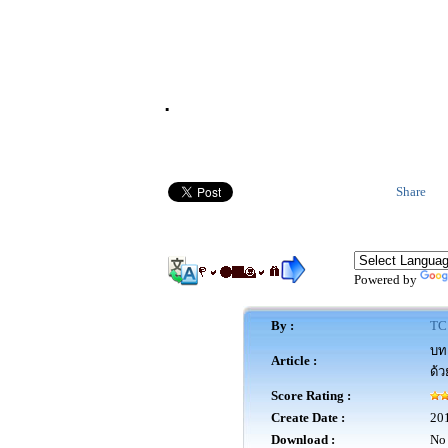
.
Share
Powered by
By :
TC
บทค
Article :
ด้ว
Score Rating :
Create Date :
20
Download :
No 