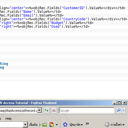
lign=
"center"
><%=objRec.Fields(
"CustomerID"
).Value%></div></td>
Rec.Fields(
"Name"
).Value%></td>
Rec.Fields(
"Email"
).Value%></td>
lign=
"center"
><%=objRec.Fields(
"CountryCode"
).Value%></div></td>
"right"
><%=objRec.Fields(
"Budget"
).Value%></td>
"right"
><%=objRec.Fields(
"Used"
).Value%></td>
hing
ng