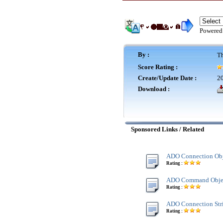
Powered
By :
Th
Score Rating :
Create/Update Date :
20
Download :
Sponsored Links / Related
ADO Connection Obj
Rating :
ADO Command Obje
Rating :
ADO Connection Str
Rating :