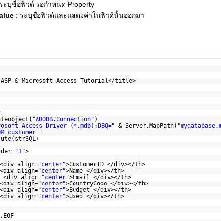
ระบุชื่อฟิวด์ รอกำหนด Property
value
: ระบุชื่อฟิวด์และแสดงค่าในฟิวด์นั้นออกมา
 ASP & Microsoft Access Tutorial</title>
c
ateobject(
"ADODB.Connection"
)
rosoft Access Driver (*.mdb);DBQ="
& Server.MapPath(
"mydatabase.
OM customer "
cute(strSQL)
rder=
"1"
>
<div align=
"center"
>CustomerID </div></th>
<div align=
"center"
>Name </div></th>
 <div align=
"center"
>Email </div></th>
<div align=
"center"
>CountryCode </div></th>
<div align=
"center"
>Budget </div></th>
<div align=
"center"
>Used </div></th>
.EOF