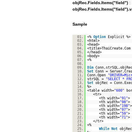
objRec.Fields.Items("field")
: 
objRec.Fields.Items("field").
Sample
01.
<%
Option
Explicit %>
02.
<html>
03.
<head>
04.
<title>ThaiCreate.Com
05.
</head>
06.
<body>
07.
<%
08.
09.
Dim
Conn,strSQL,objRe
10.
Set
Conn = Server.Cre
11.
Conn.Open
"DRIVER=Mic
12.
strSQL =
"SELECT * FR
13.
Set
objRec = Conn.Exe
14.
%>
15.
<table width=
"600"
bo
16.
<tr>
17.
<th width=
"91"
> 
18.
<th width=
"98"
> 
19.
<th width=
"198"
>
20.
<th width=
"97"
> 
21.
<th width=
"59"
> 
22.
<th width=
"71"
> 
23.
</tr>
24.
<%
25.
While
Not
objRec