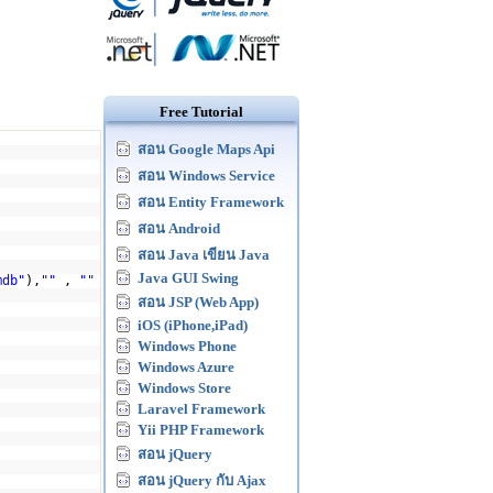
Free Tutorial
สอน Google Maps Api
สอน Windows Service
สอน Entity Framework
สอน Android
สอน Java เขียน Java
Java GUI Swing
mdb"
),
""
,
""
สอน JSP (Web App)
iOS (iPhone,iPad)
Windows Phone
Windows Azure
Windows Store
Laravel Framework
Yii PHP Framework
สอน jQuery
สอน jQuery กับ Ajax