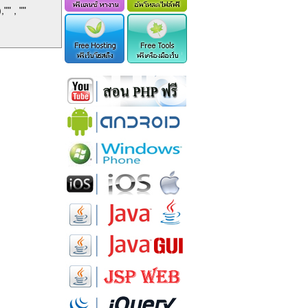
" , ""