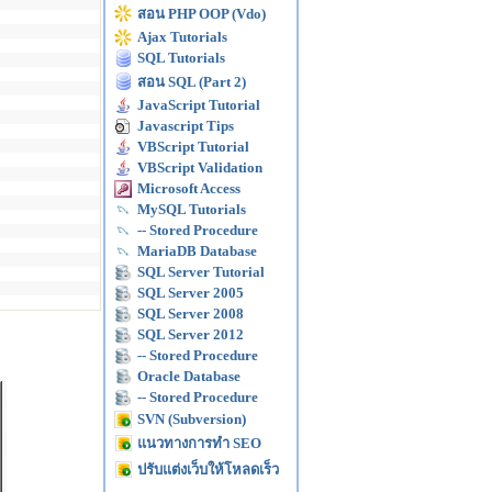
สอน PHP OOP (Vdo)
Ajax Tutorials
SQL Tutorials
สอน SQL (Part 2)
JavaScript Tutorial
Javascript Tips
VBScript Tutorial
VBScript Validation
Microsoft Access
MySQL Tutorials
-- Stored Procedure
MariaDB Database
SQL Server Tutorial
SQL Server 2005
SQL Server 2008
SQL Server 2012
-- Stored Procedure
Oracle Database
-- Stored Procedure
SVN (Subversion)
แนวทางการทำ SEO
ปรับแต่งเว็บให้โหลดเร็ว