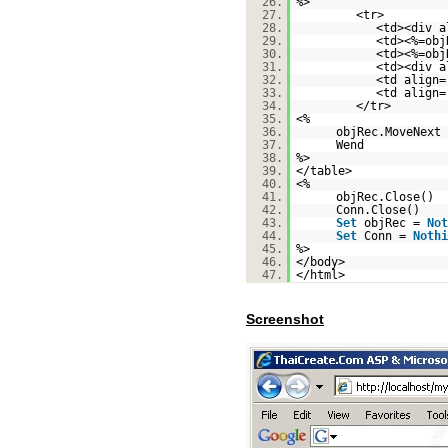
26.
%>
27.
<tr>
28.
<td><div a
29.
<td><%=obj
30.
<td><%=obj
31.
<td><div a
32.
<td align=
33.
<td align=
34.
</tr>
35.
<%
36.
objRec.MoveNext
37.
Wend
38.
%>
39.
</table>
40.
<%
41.
objRec.Close()
42.
Conn.Close()
43.
Set
objRec =
Not
44.
Set
Conn =
Nothi
45.
%>
46.
</body>
47.
</html>
Screenshot