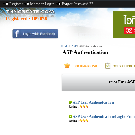
Register
Member Login
Forgot Password ??
Registered :
109,038
HOME
>
ASP
>
ASP Authentication
ASP Authentication
การเขียน ASP
ASP User Authentication
Rating :
ASP User Authentication/Login Fro
Rating :