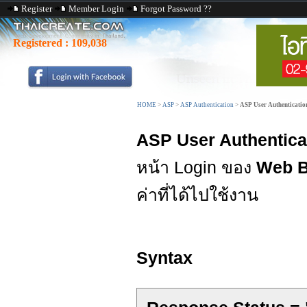
Register
Member Login
Forgot Password ??
Registered :
109,038
HOME
>
ASP
>
ASP Authentication
>
ASP User Authenticatio
ASP User Authentica
หน้า Login ของ
Web B
ค่าที่ได้ไปใช้งาน
Syntax