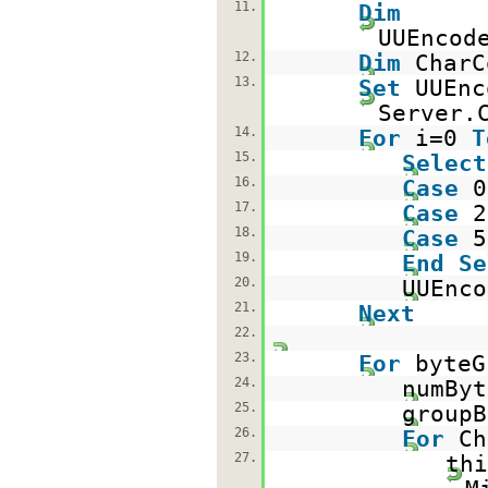
11.
Dim
UUEncod
12.
Dim
CharC
13.
Set
UUEnc
Server.
14.
For
i=0
T
15.
Select
16.
Case
0
17.
Case
2
18.
Case
5
19.
End
Se
20.
UUEnco
21.
Next
22.
23.
For
byte
24.
numByt
25.
groupB
26.
For
Ch
27.
thi