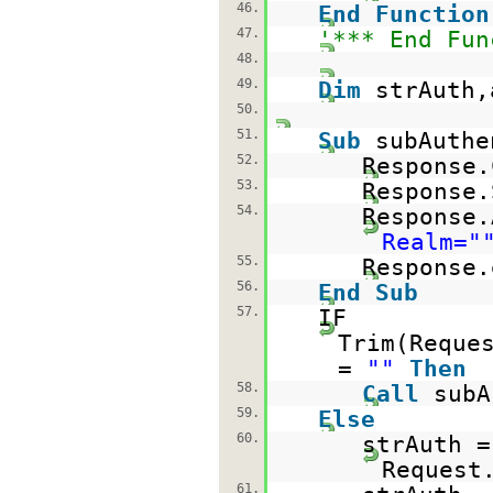
46.
End
Function
47.
'*** End Fun
48.
49.
Dim
strAuth,
50.
51.
Sub
subAuthe
52.
Response.
53.
Response
54.
Response
Realm="
55.
Response.
56.
End
Sub
57.
IF
Trim(Reque
=
""
Then
58.
Call
subA
59.
Else
60.
strAuth =
Request
61.