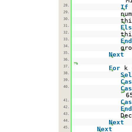
M
28.
If
29.
num
30.
thi
31.
Els
32.
thi
33.
End
34.
gro
35.
Next
36.
37.
For
k
38.
Sel
39.
Cas
40.
Cas
6
41.
Cas
42.
End
43.
Dec
44.
Next
45.
Next