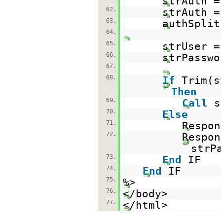
strAuth =
62.
strAuth =
63.
authSplit
64.
65.
strUser =
66.
strPasswo
67.
68.
If
Trim(
Then
69.
Call
s
70.
Else
71.
Respon
72.
Respon
strP
73.
End
IF
74.
End
IF
75.
%>
76.
</body>
77.
</html>