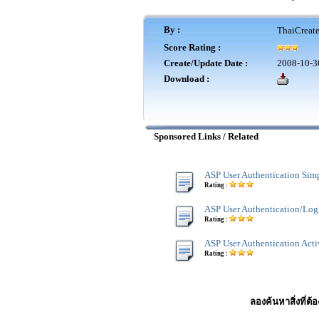
By :
ThaiCreat
Score Rating :
Create/Update Date :
2008-10-3
Download :
Sponsored Links / Related
ASP User Authentication Simp
Rating :
ASP User Authentication/Log
Rating :
ASP User Authentication Acti
Rating :
ลองค้นหาสิ่งที่ต้