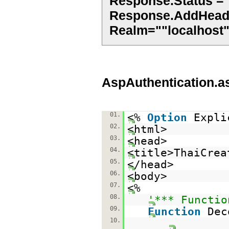
Response.Status = 
Response.AddHeade
Realm=""localhost"
AspAuthentication.a
01.
<%
Option
Expli
02.
<html>
03.
<head>
04.
<title>ThaiCrea
05.
</head>
06.
<body>
07.
<%
08.
'*** Functio
09.
Function
Dec
10.