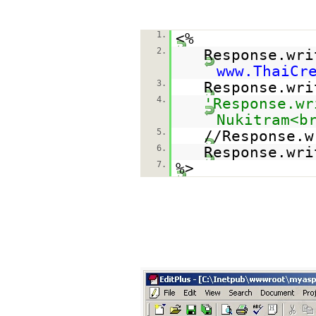
1.
<%
2.
Response.wri
www.ThaiCr
3.
Response.wri
4.
'Response.wr
Nukitram<b
5.
//Response.w
6.
Response.wri
7.
%>