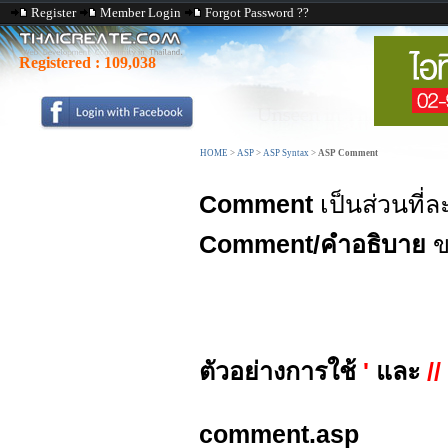
Register
Member Login
Forgot Password ??
Registered :
109,038
HOME
>
ASP
>
ASP Syntax
>
ASP Comment
Comment
เป็นส่วนที่ล
Comment/คำอธิบาย
ข
ตัวอย่างการใช้
'
และ
//
comment.asp