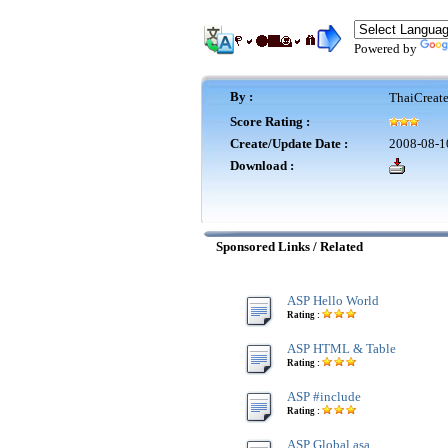
Powered by
By :
ThaiCreat
Score Rating :
Create/Update Date :
2008-08-1
Download :
Sponsored Links / Related
ASP Hello World
Rating :
ASP HTML & Table
Rating :
ASP #include
Rating :
ASP Global.asa