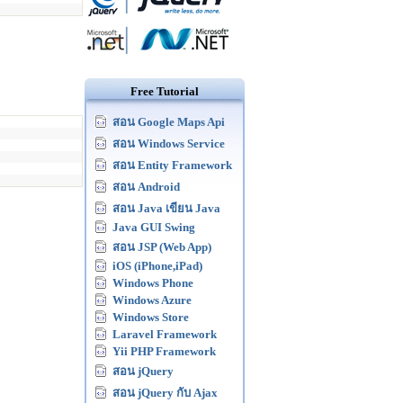
Free Tutorial
สอน Google Maps Api
สอน Windows Service
สอน Entity Framework
สอน Android
สอน Java เขียน Java
Java GUI Swing
สอน JSP (Web App)
iOS (iPhone,iPad)
Windows Phone
Windows Azure
Windows Store
Laravel Framework
Yii PHP Framework
สอน jQuery
สอน jQuery กับ Ajax