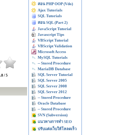
สอน PHP OOP (Vdo)
Ajax Tutorials
SQL Tutorials
สอน SQL (Part 2)
JavaScript Tutorial
Javascript Tips
VBScript Tutorial
VBScript Validation
Microsoft Access
MySQL Tutorials
-- Stored Procedure
MariaDB Database
SQL Server Tutorial
.8 / 5
SQL Server 2005
SQL Server 2008
SQL Server 2012
-- Stored Procedure
Oracle Database
-- Stored Procedure
SVN (Subversion)
แนวทางการทำ SEO
ปรับแต่งเว็บให้โหลดเร็ว