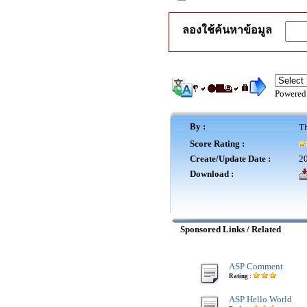
ลองใช้ค้นหาข้อมูล
Powered
By :
Th
Score Rating :
Create/Update Date :
20
Download :
Sponsored Links / Related
ASP Comment
Rating :
ASP Hello World