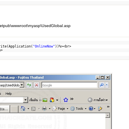
Inetpub\wwwroot\myasp\UsedGlobal.asp
rite(Application(
"OnlineNow"
))%><br>
%>