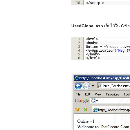
18.
</script>
UsedGlobal.asp
เก็บไว้ใน C:\
1.
<html>
2.
<body>
3.
Online = <%response.w
4.
<%=Application(
"Msg"
)
5.
</body>
6.
</html>