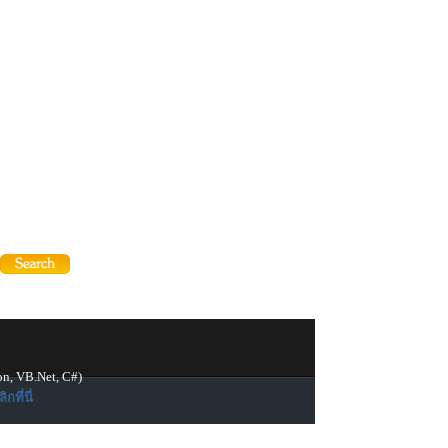
on, VB.Net, C#)
ิกที่นี่