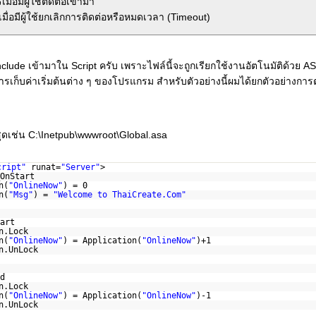
มื่อมีผู้ใช้ติดต่อเข้ามา
มื่อมีผู้ใช้ยกเลิกการติดต่อหรือหมดเวลา (Timeout)
clude เข้ามาใน Script ครับ เพราะไฟล์นี้จะถูกเรียกใช้งานอัตโนมัติด้วย ASP
ารเก็บค่าเริ่มต้นต่าง ๆ ของโปรแกรม สำหรับตัวอย่างนี้ผมได้ยกตัวอย่างก
ุดเช่น C:\Inetpub\wwwroot\Global.asa
cript"
runat=
"Server"
>
OnStart
n(
"OnlineNow"
) = 0
n(
"Msg"
) =
"Welcome to ThaiCreate.Com"
art
n.Lock
n(
"OnlineNow"
) = Application(
"OnlineNow"
)+1
n.UnLock
d
n.Lock
n(
"OnlineNow"
) = Application(
"OnlineNow"
)-1
n.UnLock