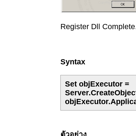
Register Dll Complete
Syntax
Set objExecutor =
Server.CreateObjec
objExecutor.Applica
ตัวอย่าง