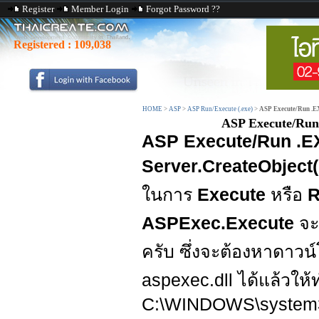
Register
Member Login
Forgot Password ??
Registered :
109,038
HOME
>
ASP
>
ASP Run/Execute (.exe)
>
ASP Execute/Run .E
ASP Execute/Run
ASP Execute/Run .E
Server.CreateObject
ในการ
Execute
หรือ
R
ASPExec.Execute
จะ
ครับ ซึ่งจะต้องหาดาว
aspexec.dll ได้แล้วให้
C:\WINDOWS\system