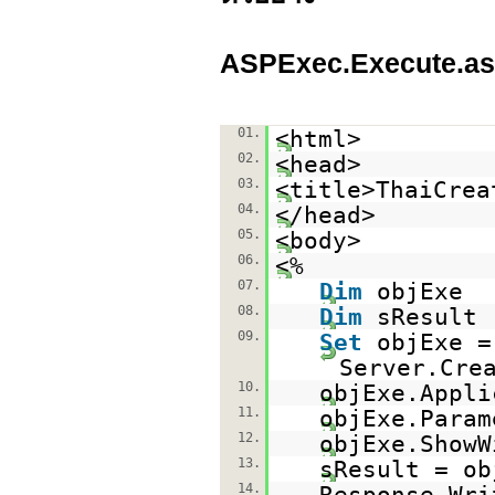
ASPExec.Execute.a
01.
<html>
02.
<head>
03.
<title>ThaiCrea
04.
</head>
05.
<body>
06.
<%
07.
Dim
objExe
08.
Dim
sResult
09.
Set
objExe =
Server.Cre
10.
objExe.Appl
11.
objExe.Para
12.
objExe.Show
13.
sResult = ob
14.
Response.Wr