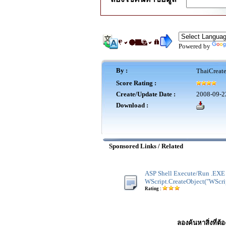
Powered by
By :
ThaiCreat
Score Rating :
Create/Update Date :
2008-09-2
Download :
Sponsored Links / Related
ASP Shell Execute/Run .EXE
WScript.CreateObject("WScrip
Rating :
ลองค้นหาสิ่งที่ต้