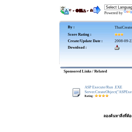
Powered by
By :
ThaiCreat
Score Rating :
Create/Update Date :
2008-09-2
Download :
Sponsored Links / Related
ASP Execute/Run .EXE
Server.CreateObject("ASPExe
Rating :
ลองค้นหาสิ่งที่ต้