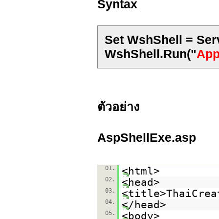
Syntax
Set WshShell = Ser
WshShell.Run("
App
ตัวอย่าง
AspShellExe.asp
01.
<html>
02.
<head>
03.
<title>ThaiCrea
04.
</head>
05.
<body>