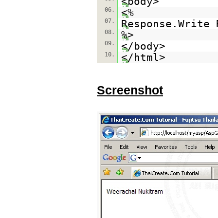
<body>
06.
<%
07.
Response.Write 
08.
%>
09.
</body>
10.
</html>
Screenshot