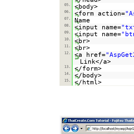
05.
<body>
06.
<form action=
"A
07.
Name
08.
<input name=
"tx
09.
<input name=
"bt
10.
<br>
11.
<br>
12.
<a href=
"AspGet
Link</a>
13.
</form>
14.
</body>
15.
</html>