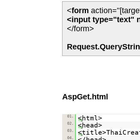
<
form
action="[targe
<input type="text"
</form>
Request.QueryStri
AspGet.html
01.
<html>
02.
<head>
03.
<title>ThaiCrea
04.
</head>