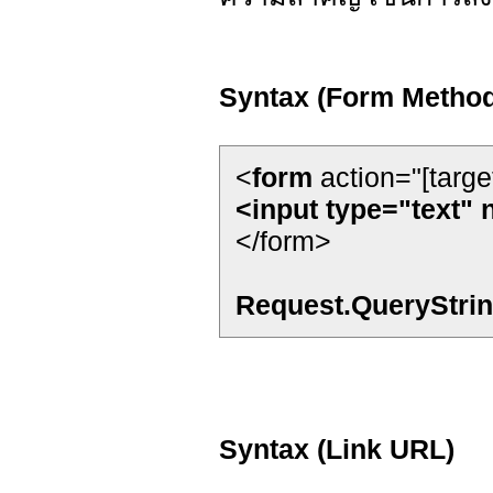
Syntax (Form Method
<
form
action="[targe
<input type="text"
</form>
Request.QueryStri
Syntax (Link URL)