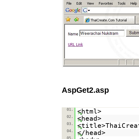
AspGet2.asp
01.
<html>
02.
<head>
03.
<title>ThaiCrea
04.
</head>
05.