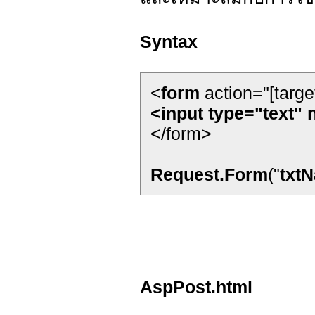
Syntax
<
form
action="[targe
<input type="text"
</form>
Request.Form
("
txt
AspPost.html