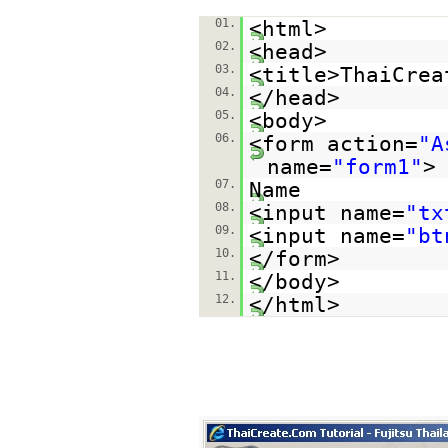
01.
<html>
02.
<head>
03.
<title>ThaiCrea
04.
</head>
05.
<body>
06.
<form action=
"A
name=
"form1"
>
07.
Name
08.
<input name=
"tx
09.
<input name=
"bt
10.
</form>
11.
</body>
12.
</html>