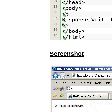
04.
</head>
05.
<body>
06.
<%
07.
Response.Write 
08.
%>
09.
</body>
10.
</html>
Screenshot