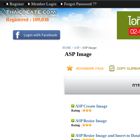
Register
Member Login
Forgot Password ??
Registered :
109,038
HOME
>
ASP
>
ASP Image
ASP Image
การ
ASP Create Image
Rating :
ASP Resize Image
Rating :
ASP Resize Image and Insert to Data