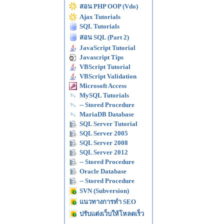
สอน PHP OOP (Vdo)
Ajax Tutorials
SQL Tutorials
สอน SQL (Part 2)
JavaScript Tutorial
Javascript Tips
VBScript Tutorial
VBScript Validation
Microsoft Access
MySQL Tutorials
-- Stored Procedure
MariaDB Database
SQL Server Tutorial
SQL Server 2005
SQL Server 2008
SQL Server 2012
-- Stored Procedure
Oracle Database
-- Stored Procedure
SVN (Subversion)
แนวทางการทำ SEO
ปรับแต่งเว็บให้โหลดเร็ว