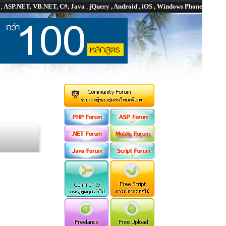
P
,
ASP.NET, VB.NET, C#, Java
,
jQuery , Android , iOS , Windows Phone