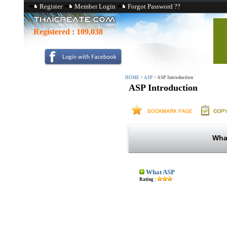
Register
Member Login
Forgot Password ??
Registered :
109,038
HOME
>
ASP
>
ASP Introduction
ASP Introduction
What
What ASP
Rating :