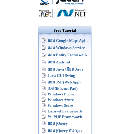
Free Tutorial
สอน Google Maps Api
สอน Windows Service
สอน Entity Framework
สอน Android
สอน Java เขียน Java
Java GUI Swing
สอน JSP (Web App)
iOS (iPhone,iPad)
Windows Phone
Windows Azure
Windows Store
Laravel Framework
Yii PHP Framework
สอน jQuery
สอน jQuery กับ Ajax