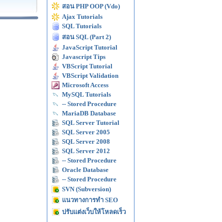
สอน PHP OOP (Vdo)
Ajax Tutorials
SQL Tutorials
สอน SQL (Part 2)
JavaScript Tutorial
Javascript Tips
VBScript Tutorial
VBScript Validation
Microsoft Access
MySQL Tutorials
-- Stored Procedure
MariaDB Database
SQL Server Tutorial
SQL Server 2005
SQL Server 2008
SQL Server 2012
-- Stored Procedure
Oracle Database
-- Stored Procedure
SVN (Subversion)
แนวทางการทำ SEO
ปรับแต่งเว็บให้โหลดเร็ว