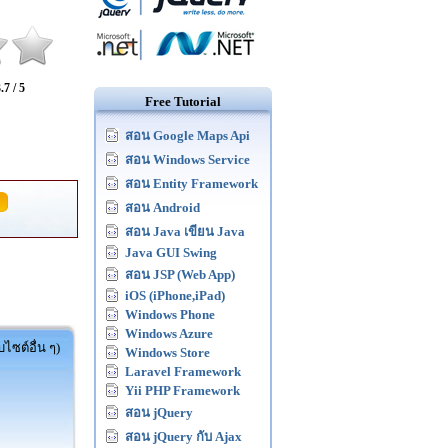
.7 / 5
Free Tutorial
สอน Google Maps Api
สอน Windows Service
สอน Entity Framework
สอน Android
สอน Java เขียน Java
Java GUI Swing
สอน JSP (Web App)
iOS (iPhone,iPad)
Windows Phone
Windows Azure
ไซต์อื่น ๆ)
Windows Store
Laravel Framework
Yii PHP Framework
สอน jQuery
สอน jQuery กับ Ajax