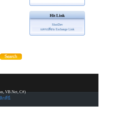
Hit Link
ShotDev
แลกเปลี่ยน Exchange Link
on, VB.Net, C#)
ิกที่นี่