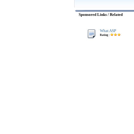
Sponsored Links / Related
What ASP
Rating :