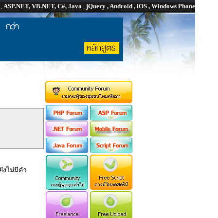
P
,
ASP.NET, VB.NET, C#, Java
,
jQuery , Android , iOS , Windows Phone
ังไม่มีคำ