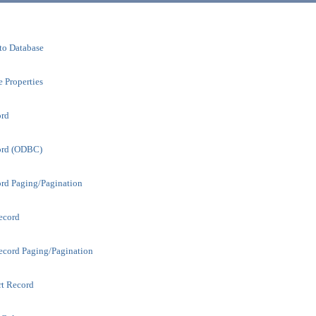
to Database
e Properties
ord
ord (ODBC)
ord Paging/Pagination
ecord
ecord Paging/Pagination
rt Record