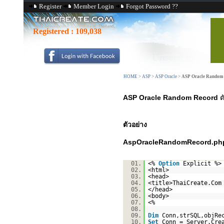
Register
Member Login
Forgot Password ??
Registered :
109,038
HOME
>
ASP
>
ASP Oracle
>
ASP Oracle Random
ASP Oracle Random Record
ต
ตัวอย่าง
AspOracleRandomRecord.ph
01.
<%
Option
Explicit %>
02.
<html>
03.
<head>
04.
<title>ThaiCreate.Com
05.
</head>
06.
<body>
07.
<%
08.
09.
Dim
Conn,strSQL,objRe
10.
Set
Conn = Server.Cre