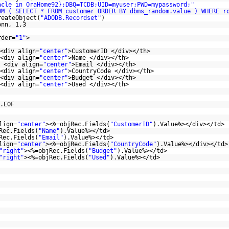
acle in OraHome92};DBQ=TCDB;UID=myuser;PWD=mypassword;"
OM ( SELECT * FROM customer ORDER BY dbms_random.value ) WHERE r
reateObject(
"ADODB.Recordset"
)
onn, 1,3
rder=
"1"
>
<div align=
"center"
>CustomerID </div></th>
<div align=
"center"
>Name </div></th>
 <div align=
"center"
>Email </div></th>
<div align=
"center"
>CountryCode </div></th>
<div align=
"center"
>Budget </div></th>
<div align=
"center"
>Used </div></th>
.EOF
lign=
"center"
><%=objRec.Fields(
"CustomerID"
).Value%></div></td>
Rec.Fields(
"Name"
).Value%></td>
Rec.Fields(
"Email"
).Value%></td>
lign=
"center"
><%=objRec.Fields(
"CountryCode"
).Value%></div></td>
"right"
><%=objRec.Fields(
"Budget"
).Value%></td>
"right"
><%=objRec.Fields(
"Used"
).Value%></td>