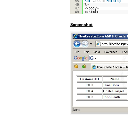
45.
Set
Conn =
Nothing
46.
%>
47.
</body>
48.
</html>
Screenshot