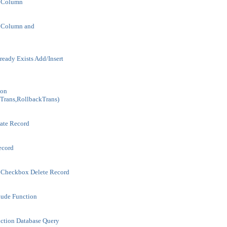
e Column
e Column and
eady Exists Add/Insert
ion
Trans,RollbackTrans)
ate Record
ecord
 Checkbox Delete Record
lude Function
ction Database Query