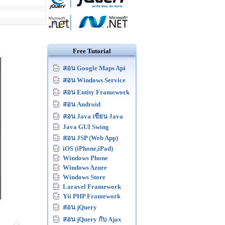
Free Tutorial
สอน Google Maps Api
สอน Windows Service
สอน Entity Framework
สอน Android
สอน Java เขียน Java
Java GUI Swing
สอน JSP (Web App)
iOS (iPhone,iPad)
Windows Phone
Windows Azure
Windows Store
Laravel Framework
Yii PHP Framework
สอน jQuery
สอน jQuery กับ Ajax