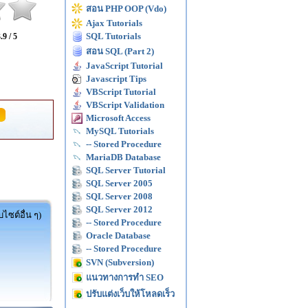
สอน PHP OOP (Vdo)
Ajax Tutorials
SQL Tutorials
.9 / 5
สอน SQL (Part 2)
JavaScript Tutorial
Javascript Tips
VBScript Tutorial
VBScript Validation
Microsoft Access
MySQL Tutorials
-- Stored Procedure
MariaDB Database
SQL Server Tutorial
SQL Server 2005
SQL Server 2008
SQL Server 2012
ไซต์อื่น ๆ)
-- Stored Procedure
Oracle Database
-- Stored Procedure
SVN (Subversion)
แนวทางการทำ SEO
ปรับแต่งเว็บให้โหลดเร็ว