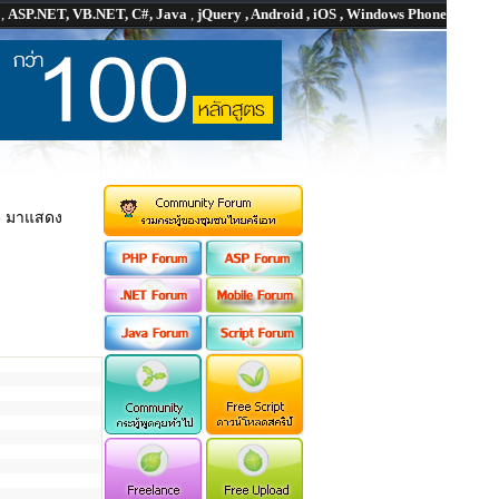
P
,
ASP.NET, VB.NET, C#, Java
,
jQuery , Android , iOS , Windows Phone
e มาแสดง