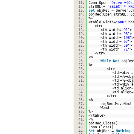
11.
Conn.Open
"Driver={Or
12.
strSQL =
"SELECT * FR
13.
Set
objRec = Server.C
14.
objRec.Open strSQL, C
15.
%>
16.
<table width=
"600"
bo
17.
<tr>
18.
<th width=
"91"
> 
19.
<th width=
"98"
> 
20.
<th width=
"198"
>
21.
<th width=
"97"
> 
22.
<th width=
"59"
> 
23.
<th width=
"71"
> 
24.
</tr>
25.
<%
26.
While
Not
objRec
27.
%>
28.
<tr>
29.
<td><div a
30.
<td><%=obj
31.
<td><%=obj
32.
<td><div a
33.
<td align=
34.
<td align=
35.
</tr>
36.
<%
37.
objRec.MoveNext
38.
Wend
39.
%>
40.
</table>
41.
<%
42.
objRec.Close()
43.
Conn.Close()
44.
Set
objRec =
Nothing