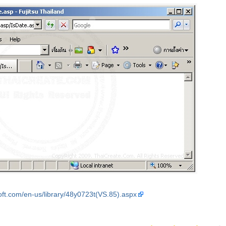
oft.com/en-us/library/48y0723t(VS.85).aspx