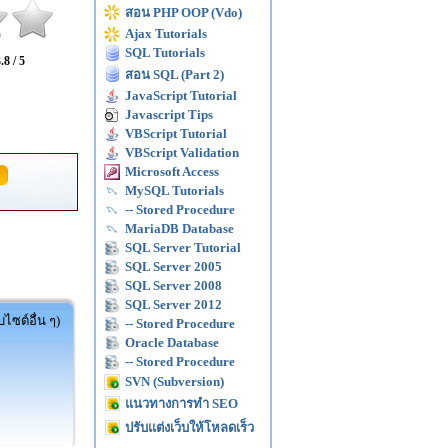
สอน PHP OOP (Vdo)
Ajax Tutorials
SQL Tutorials
.8 / 5
สอน SQL (Part 2)
JavaScript Tutorial
Javascript Tips
VBScript Tutorial
VBScript Validation
Microsoft Access
MySQL Tutorials
-- Stored Procedure
MariaDB Database
SQL Server Tutorial
SQL Server 2005
SQL Server 2008
SQL Server 2012
ไซต์อื่น ๆ)
-- Stored Procedure
Oracle Database
-- Stored Procedure
SVN (Subversion)
แนวทางการทำ SEO
ปรับแต่งเว็บให้โหลดเร็ว