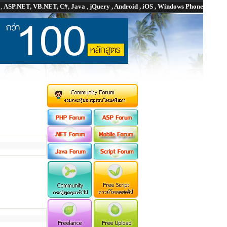
P
,
ASP.NET, VB.NET, C#, Java
,
jQuery , Android , iOS , Windows Phone