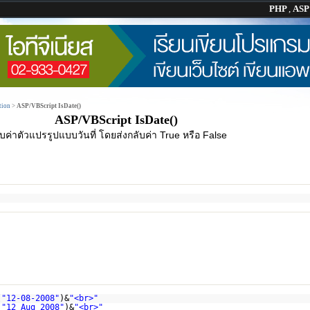
PHP
,
AS
tion
>
ASP/VBScript IsDate()
ASP/VBScript IsDate()
่าตัวแปรรูปแบบวันที่ โดยส่งกลับค่า True หรือ False
(
"12-08-2008"
)&
"<br>"
(
"12 Aug 2008"
)&
"<br>"