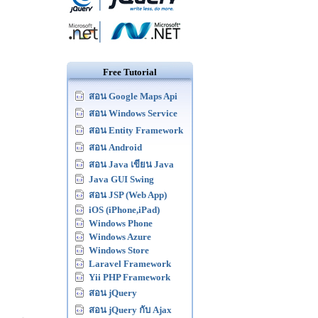
Free Tutorial
สอน Google Maps Api
สอน Windows Service
สอน Entity Framework
สอน Android
สอน Java เขียน Java
Java GUI Swing
สอน JSP (Web App)
iOS (iPhone,iPad)
Windows Phone
Windows Azure
Windows Store
Laravel Framework
Yii PHP Framework
สอน jQuery
สอน jQuery กับ Ajax