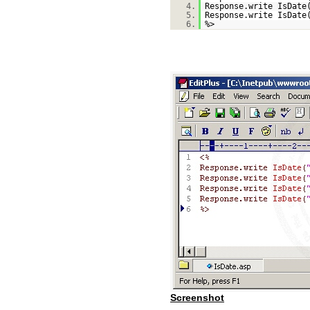
4.
Response.write IsDate
5.
Response.write IsDate
6.
%>
Screenshot