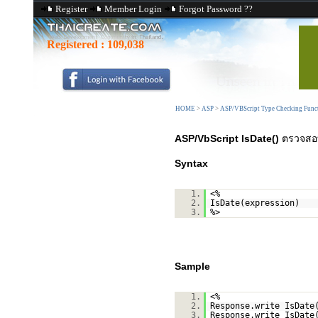
Register
Member Login
Forgot Password ??
Registered :
109,038
HOME
>
ASP
>
ASP/VBScript Type Checking Func
ASP/VbScript IsDate()
ตรวจสอบค
Syntax
1.
<%
2.
IsDate(expression)
3.
%>
Sample
1.
<%
2.
Response.write IsDate
3.
Response.write IsDate