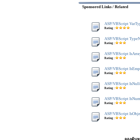
Sponsored Links / Related
ASP/VBScript VarTy
Rating :
ASP/VBScript Type
Rating :
ASP/VBScript IsArra
Rating :
ASP/VBScript IsEmp
Rating :
ASP/VBScript IsNull
Rating :
ASP/VBScript IsNume
Rating :
ASP/VBScript IsObje
Rating :
ลองค้นหา