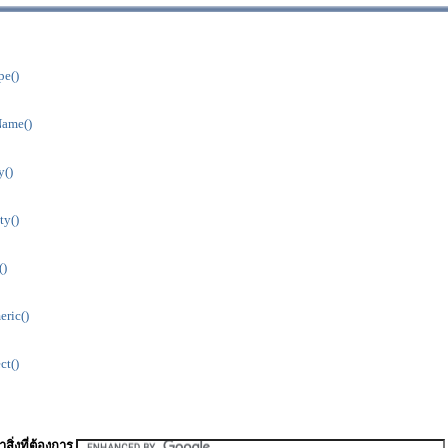
pe()
Name()
y()
ty()
()
ric()
ct()
สิ่งที่ต้องการ