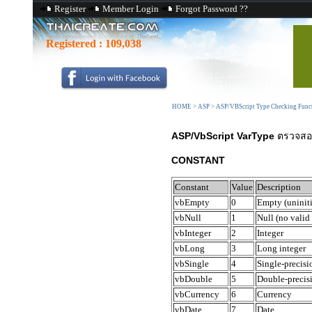
Register
Member Login
Forgot Password ??
Registered :
109,038
HOME
>
ASP
>
ASP/VBScript Type Checking Func
ASP/VbScript VarType
ตรวจสอบ
CONSTANT
Constant
Value
Description
vbEmpty
0
Empty (uniniti
vbNull
1
Null (no valid
vbInteger
2
Integer
vbLong
3
Long integer
vbSingle
4
Single-precisi
vbDouble
5
Double-precis
vbCurrency
6
Currency
vbDate
7
Date