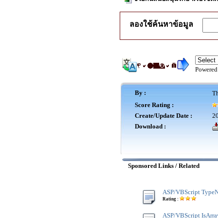
ลองใช้ค้นหาข้อมูล
Powered
By :
Th
Score Rating :
Create/Update Date :
20
Download :
Sponsored Links / Related
ASP/VBScript Type
Rating :
ASP/VBScript IsArra