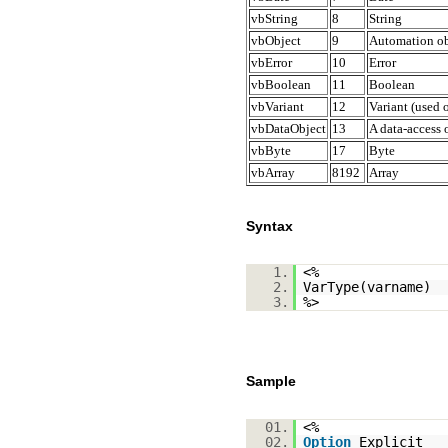
vbString
8
String
vbObject
9
Automation ob
vbError
10
Error
vbBoolean
11
Boolean
vbVariant
12
Variant (used o
vbDataObject
13
A data-access 
vbByte
17
Byte
vbArray
8192
Array
Syntax
1.
<%
2.
VarType(varname)
3.
%>
Sample
01.
<%
02.
Option
Explicit