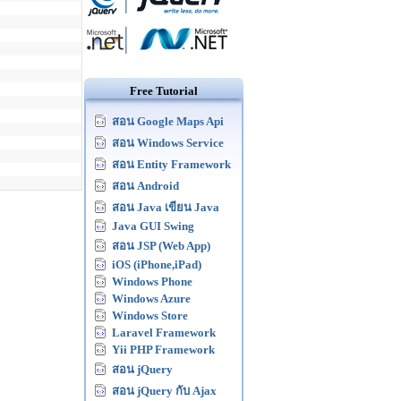
Free Tutorial
สอน Google Maps Api
สอน Windows Service
สอน Entity Framework
สอน Android
สอน Java เขียน Java
Java GUI Swing
สอน JSP (Web App)
iOS (iPhone,iPad)
Windows Phone
Windows Azure
Windows Store
Laravel Framework
Yii PHP Framework
สอน jQuery
สอน jQuery กับ Ajax