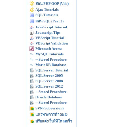
สอน PHP OOP (Vdo)
Ajax Tutorials
SQL Tutorials
สอน SQL (Part 2)
JavaScript Tutorial
Javascript Tips
VBScript Tutorial
VBScript Validation
Microsoft Access
MySQL Tutorials
-- Stored Procedure
MariaDB Database
SQL Server Tutorial
SQL Server 2005
SQL Server 2008
SQL Server 2012
-- Stored Procedure
Oracle Database
-- Stored Procedure
SVN (Subversion)
แนวทางการทำ SEO
ปรับแต่งเว็บให้โหลดเร็ว