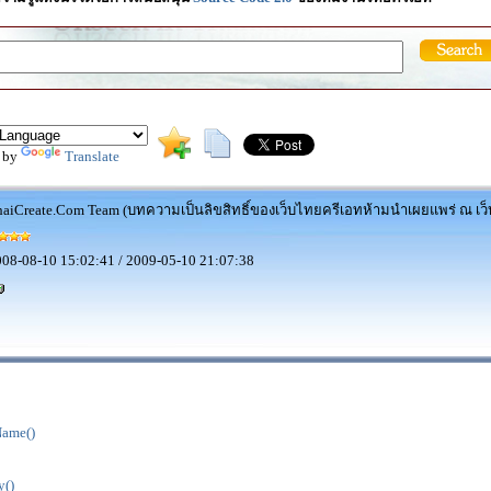
 by
Translate
aiCreate.Com Team (บทความเป็นลิขสิทธิ์ของเว็บไทยครีเอทห้ามนำเผยแพร่ ณ เว็บ
08-08-10 15:02:41 / 2009-05-10 21:07:38
Name()
y()