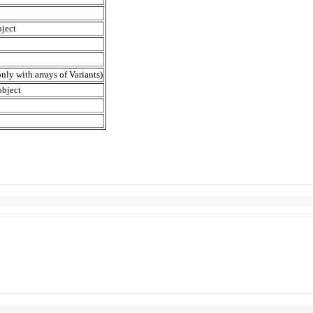
ject
nly with arrays of Variants)
object