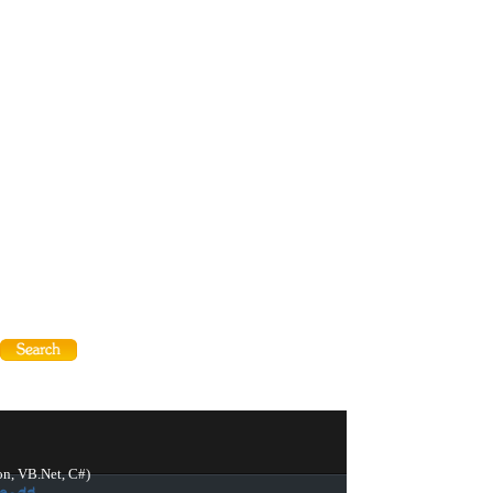
on, VB.Net, C#)