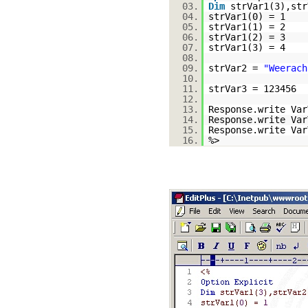
03.
Dim
strVar1(3),str
04.
strVar1(0) = 1
05.
strVar1(1) = 2
06.
strVar1(2) = 3
07.
strVar1(3) = 4
08.
09.
strVar2 =
"Weerach
10.
11.
strVar3 = 123456
12.
13.
Response.write Var
14.
Response.write Var
15.
Response.write Var
16.
%>