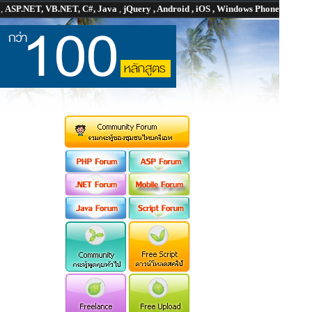
P
,
ASP.NET, VB.NET, C#, Java
,
jQuery , Android , iOS , Windows Phone