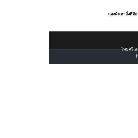
ลองค้นหาสิ่งที่ต้
ไทยครีเอท
[