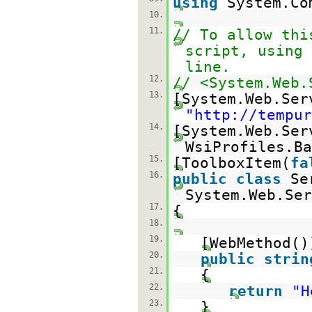
using
System.Co
10.
11.
// To allow thi
script, using 
line.
12.
// <System.Web.
13.
[System.Web.Ser
"
http://tempur
14.
[System.Web.Ser
WsiProfiles.Ba
15.
[ToolboxItem(
fa
16.
public
class
Se
System.Web.Ser
17.
{
18.
19.
[WebMethod()
20.
public
strin
21.
{
22.
return
"H
23.
}