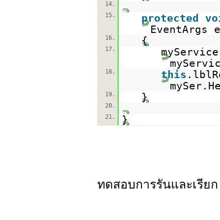
14.
15.
protected
vo
EventArgs 
16.
{
17.
myServic
myServi
18.
this
.lblR
mySer.H
19.
}
20.
21.
}
ทดสอบการรันและเรียก 