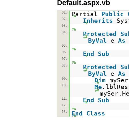
Default.aspx.vb
01.
Partial
Public
02.
Inherits
Sys
03.
04.
Protected
Su
ByVal
e
As
05.
06.
End
Sub
07.
08.
Protected
Su
ByVal
e
As
09.
Dim
mySe
10.
Me
.lblRes
mySer.H
11.
End
Sub
12.
13.
End
Class