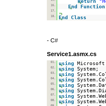
Return
"H
16.
End
Function
17.
18.
End
Class
- C#
Service1.asmx.cs
01.
using
Microsoft
02.
using
System;
03.
using
System.Co
04.
using
System.Co
05.
using
System.Da
06.
using
System.Di
07.
using
System.We
08.
using
System.We
09.