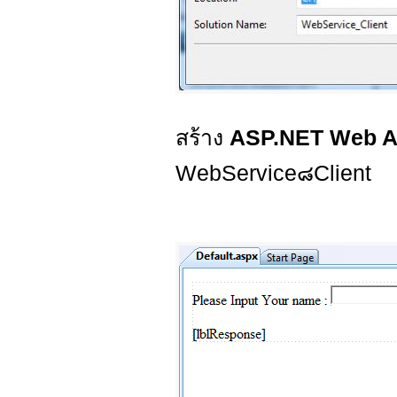
สร้าง
ASP.NET Web Ap
WebService๘Client