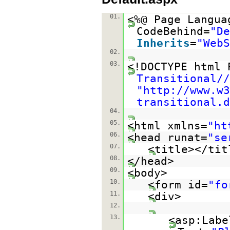
01.
<%@ Page Langua
CodeBehind=
"De
Inherits
=
"WebS
02.
03.
<!DOCTYPE html
Transitional//
"
http://www.w3
transitional.d
04.
05.
<html xmlns=
"
ht
06.
<head runat=
"se
07.
<title></tit
08.
</head>
09.
<body>
10.
<form id=
"fo
11.
<div>
12.
13.
<asp:Labe