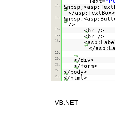
Text=
"P
14.
&nbsp;<asp:Text
</asp:TextBox>
15.
&nbsp;<asp:Butt
/>
16.
<br />
17.
<br />
18.
<asp:Labe
</asp:L
19.
20.
</div>
21.
</form>
22.
</body>
23.
</html>
- VB.NET