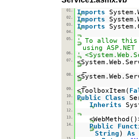
01.
Imports
System.
02.
Imports
System.
03.
Imports
System.
04.
05.
' To allow this
using ASP.NET 
06.
' <System.Web.S
07.
<System.Web.Ser
_
08.
<System.Web.Ser
_
09.
<ToolboxItem(
Fa
10.
Public
Class
Se
11.
Inherits
Sys
12.
13.
<WebMethod()
14.
Public
Funct
String
)
As
15.