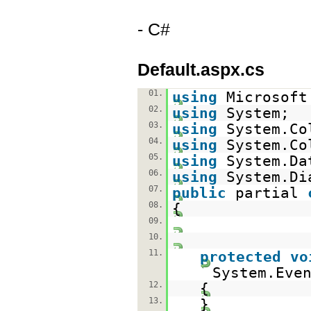
- C#
Default.aspx.cs
01.
using
Microsoft
02.
using
System;
03.
using
System.Co
04.
using
System.Co
05.
using
System.Da
06.
using
System.Di
07.
public
partial
08.
{
09.
10.
11.
protected
vo
System.Eve
12.
{
13.
}