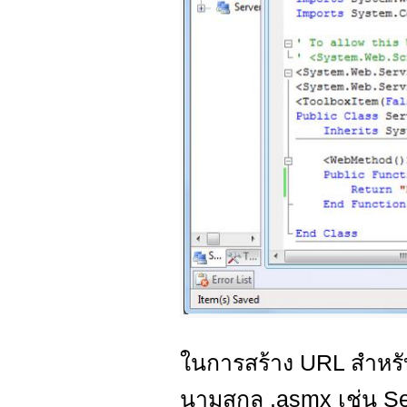
ในการสร้าง URL สำหรับ
นามสกุล .asmx เช่น Se