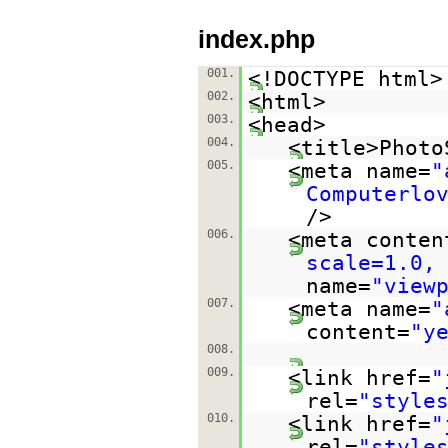
index.php
001.
<!DOCTYPE html>
002.
<html>
003.
<head>
004.
<title>Photo
005.
<meta name=
"
Computerlo
/>
006.
<meta conten
scale=1.0,
name=
"view
007.
<meta name=
"
content=
"y
008.
009.
<link href=
"
rel=
"style
010.
<link href=
"
rel=
"style