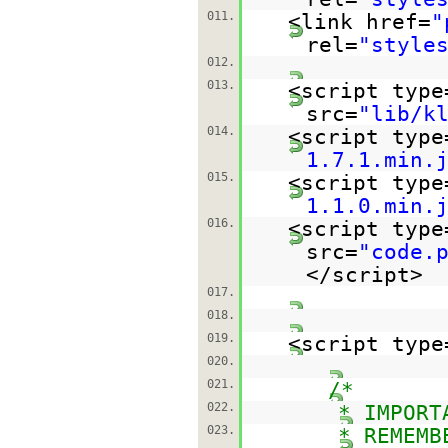
011.
<link href=
"
rel=
"style
012.
013.
<script type
src=
"lib/k
014.
<script type
1.7.1.min.
015.
<script type
1.1.0.min.
016.
<script type
src=
"code.
</script>
017.
018.
019.
<script type
020.
021.
/*
022.
* IMPORT
023.
* REMEMB