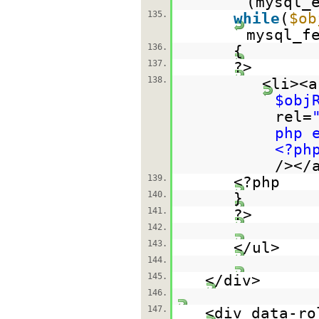
(mysql_
135.
while
(
$ob
mysql_f
136.
{
137.
?>
138.
<li><a
$obj
rel=
php 
<?ph
/></
139.
<?php
140.
}
141.
?>
142.
143.
</ul>
144.
145.
</div>
146.
147.
<div data-ro