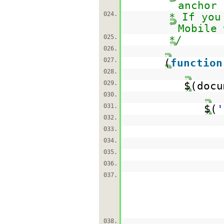
anchor 
024.
* If you
Mobile 
025.
*/
026.
027.
(
function
028.
029.
$(docu
030.
031.
$(
'
032.
033.
034.
035.
036.
037.
038.