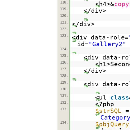
118.
<h4>&
copy
119.
</div>
120.
121.
</div>
122.
123.
<div data-role=
id=
"Gallery2"
124.
125.
<div data-ro
126.
<h1>Secon
127.
</div>
128.
129.
<div data-ro
130.
131.
<ul
class
132.
<?php
133.
$strSQL
Categor
134.
$objQuery