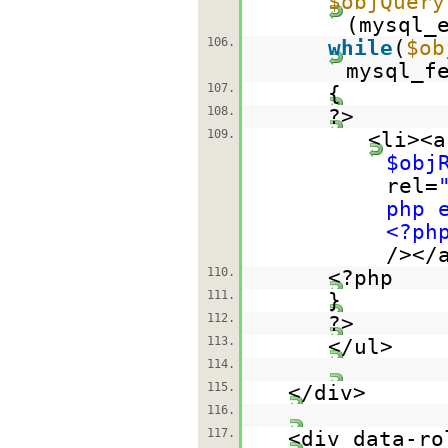
$objQuery
(mysql_
106.
while
(
$ob
mysql_f
107.
{
108.
?>
109.
<li><a
$obj
rel=
php 
<?ph
/></
110.
<?php
111.
}
112.
?>
113.
</ul>
114.
115.
</div>
116.
117.
<div data-ro