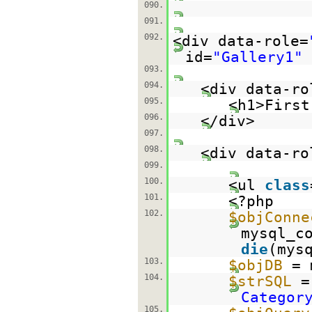
090.
091.
092.
<div data-role=
id=
"Gallery1"
093.
094.
<div data-ro
095.
<h1>First
096.
</div>
097.
098.
<div data-ro
099.
100.
<ul
class
101.
<?php
102.
$objConne
mysql_c
die
(mys
103.
$objDB
= 
104.
$strSQL
Categor
105.