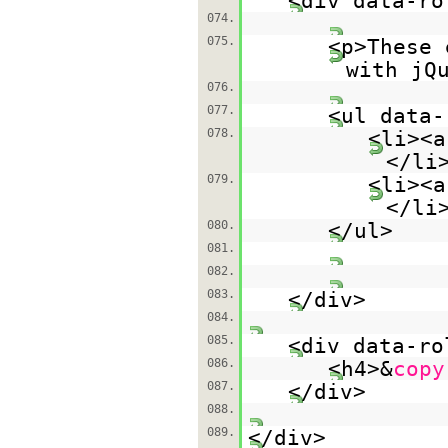
<div data-ro
074.
075.
<p>These 
with j
076.
077.
<ul data-
078.
<li><a
</li
079.
<li><a
</li
080.
</ul>
081.
082.
083.
</div>
084.
085.
<div data-ro
086.
<h4>&
copy
087.
</div>
088.
089.
</div>