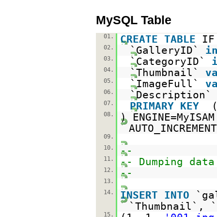
MySQL Table
01.
CREATE
TABLE
I
02.
`GalleryID`
i
03.
`CategoryID`
04.
`Thumbnail`
v
05.
`ImageFull`
v
06.
`Description
07.
PRIMARY
KEY
08.
) ENGINE=MyIS
AUTO_INCREMENT
09.
10.
--
11.
-- Dumping data
12.
--
13.
14.
INSERT
INTO
`ga
`Thumbnail`, 
15.