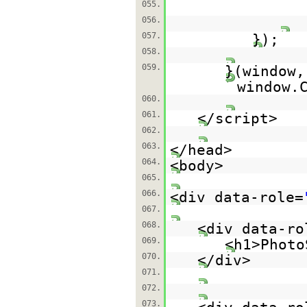
055.
056.
057.
});
058.
059.
}(window,
window.
060.
061.
</script>
062.
063.
</head>
064.
<body>
065.
066.
<div data-role=
067.
068.
<div data-ro
069.
<h1>Photo
070.
</div>
071.
072.
073.