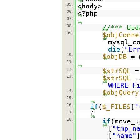
05.
<body>
06.
<?php
07.
08.
//*** Upd
09.
$objConne
mysql_c
die
(
"Er
10.
$objDB
= 
11.
12.
$strSQL
13.
$strSQL
.
WHERE F
14.
$objQuery
15.
16.
if
(
$_FILES
[
"
17.
{
18.
if
(move_u
[
"tmp_n
[
"name"