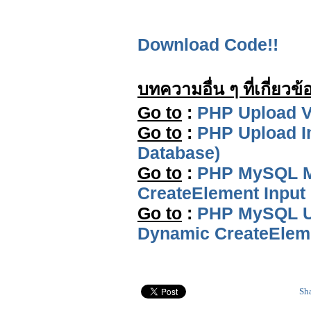
Download Code!!
บทความอื่น ๆ ที่เกี่ยวข้
Go to
:
PHP Upload V
Go to
:
PHP Upload I
Database)
Go to
:
PHP MySQL Mu
CreateElement Input 
Go to
:
PHP MySQL Up
Dynamic CreateEleme
Sh