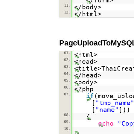
</form>
11.
</body>
12.
</html>
PageUploadToMySQ
01.
<html>
02.
<head>
03.
<title>ThaiCrea
04.
</head>
05.
<body>
06.
<?php
07.
if
(move_uplo
[
"tmp_name
[
"name"
]))
08.
{
09.
echo
"Cop
10.