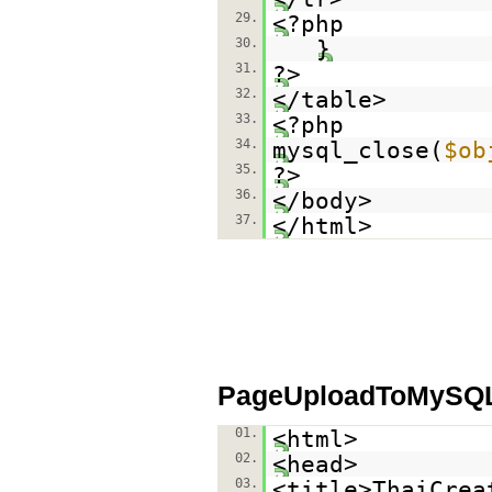
29.
<?php
30.
}
31.
?>
32.
</table>
33.
<?php
34.
mysql_close(
$ob
35.
?>
36.
</body>
37.
</html>
PageUploadToMySQ
01.
<html>
02.
<head>
03.
<title>ThaiCrea