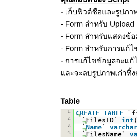
- เก็บฟิวด์ชื่อและรูปภา
- Form สำหรับ Upload
- Form สำหรับแสดงข้อ
- Form สำหรับการแก้ไข
- การแก้ไขข้อมูลจะแก้ไ
และจะลบรูปภาพเก่าทิ้ง
Table
1.
CREATE
TABLE
`f
2.
`FilesID`
int
3.
`
Name
`
varcha
4.
`FilesName`
v