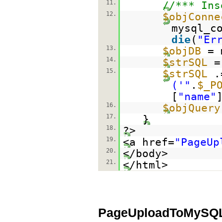
11.
//*** Ins
12.
$objConne
mysql_c
die
(
"Er
13.
$objDB
= 
14.
$strSQL
15.
$strSQL
.
('"
.
$_P
[
"name"
16.
$objQuery
17.
}
18.
?>
19.
<a href=
"PageUp
20.
</body>
21.
</html>
PageUploadToMySQ