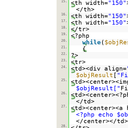
15.
<th width=
"150"
</th>
16.
<th width=
"150"
17.
<th width=
"150"
18.
</tr>
19.
<?php
20.
while
(
$objRe
21.
{
22.
?>
23.
<tr>
24.
<td><div align=
$objResult
[
"Fi
25.
<td><center><im
$objResult["
Fi
26.
<td><center><?
</td>
27.
<td><center><a 
<?php echo $ob
</center></td>
28.
</tr>