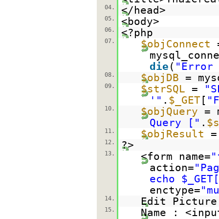
04.
</head>
05.
<body>
06.
<?php
07.
$objConnect
mysql_conn
die
(
"Error
08.
$objDB
= mys
09.
$strSQL
=
"S
'"
.
$_GET
[
"
10.
$objQuery
= 
Query ["
.
$
11.
$objResult
=
12.
?>
13.
<form name=
"
action=
"Pa
echo $_GET
enctype=
"m
14.
Edit Picture
15.
Name : <inpu