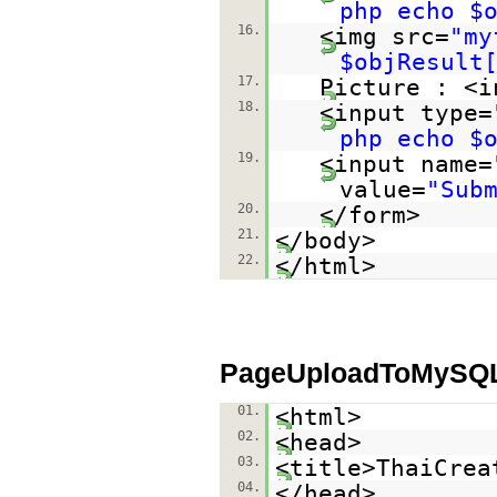
php echo $
16.
<img src=
"my
$objResult
17.
Picture : <i
18.
<input type=
php echo $
19.
<input name=
value=
"Sub
20.
</form>
21.
</body>
22.
</html>
PageUploadToMySQ
01.
<html>
02.
<head>
03.
<title>ThaiCrea
04.
</head>