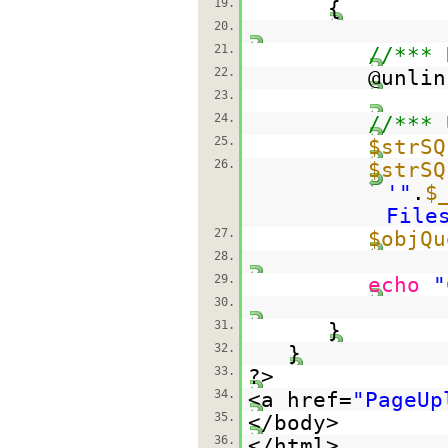
19.
{
20.
21.
//**
22.
@unlin
23.
24.
//*** 
25.
$strSQ
26.
$strSQ
'"
.
$
File
27.
$objQu
28.
29.
echo
"
30.
31.
}
32.
}
33.
?>
34.
<a href=
"PageUp
35.
</body>
36.
</html>