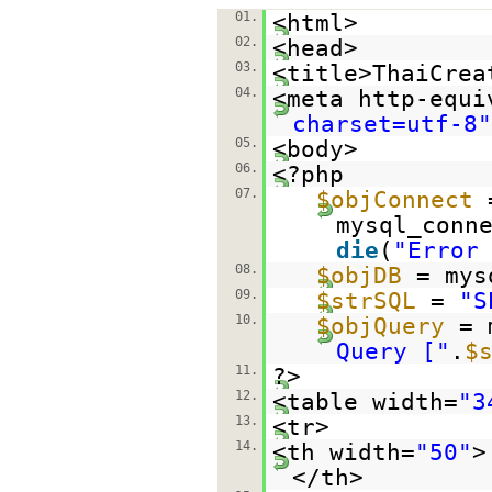
01.
<html>
02.
<head>
03.
<title>ThaiCrea
04.
<meta http-equi
charset=utf-8"
05.
<body>
06.
<?php
07.
$objConnect
mysql_conn
die
(
"Error
08.
$objDB
= mys
09.
$strSQL
=
"S
10.
$objQuery
= 
Query ["
.
$
11.
?>
12.
<table width=
"3
13.
<tr>
14.
<th width=
"50"
>
</th>