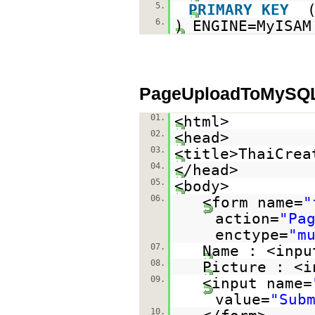
5.
PRIMARY
KEY
6.
) ENGINE=MyISA
PageUploadToMySQ
01.
<html>
02.
<head>
03.
<title>ThaiCrea
04.
</head>
05.
<body>
06.
<form name=
"
action=
"Pa
enctype=
"m
07.
Name : <inpu
08.
Picture : <i
09.
<input name=
value=
"Sub
10.