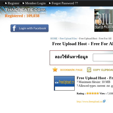
Register
Member Login
Forgot Password ??
Registered :
109,038
HOME
>
Free Upload Files
>
Free Upload Host - Free For All
Free Upload Host - Free For Al
ลองใช้ค้นหาข้อมูล
Free Upload Host - Fr
? Maximum filesize: 10 MB
? Allowed types:.torrent .txt .gi
Rating :
View :
7,03
http://www.freeupload.cn