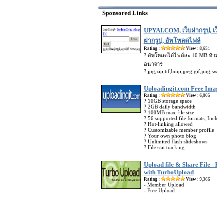
Sponsored Links
UPYAI.COM, เว็บฝากรูป, เว
ฝากรูป, อัพโหลดไฟล์
Rating :
View :
8,651
? อัพโหลดได้ไฟล์ละ 10 MB ห้
อนาจาร
? jpg,zip,tif,bmp,jpeg,gif,png,
Uploadingit.com Free Imag
Rating :
View :
6,805
? 10GB storage space
? 2GB daily bandwidth
? 100MB max file size
? 56 supported file formats, Inc
? Hot-linking allowed
? Customizable member profile
? Your own photo blog
? Unlimited flash slideshows
? File stat tracking
Upload file & Share File - 
with TurboUpload
Rating :
View :
9,366
- Member Upload
- Free Upload