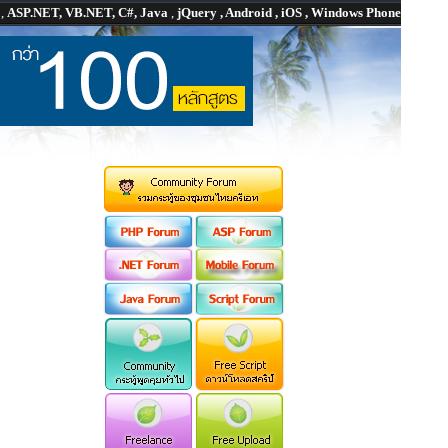
P
,
ASP.NET, VB.NET, C#, Java
,
jQuery , Android , iOS , Windows Phone