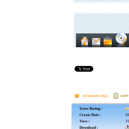
Score Rating :
Create Date :
20
View :
31
Download :