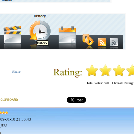
Share
Total Votes:
590
Overall Rating
09-01-10 21:36:43
,528