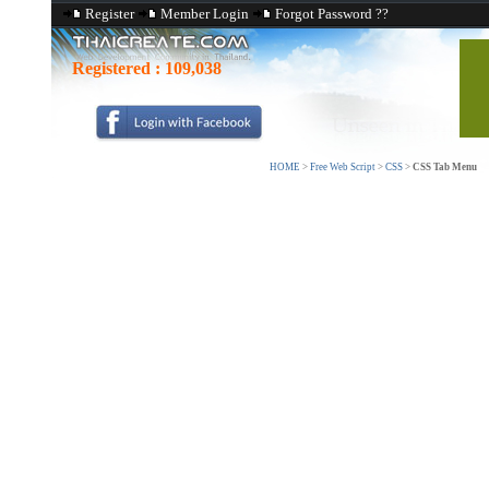
Register
Member Login
Forgot Password ??
Registered :
109,038
HOME
>
Free Web Script
>
CSS
>
CSS Tab Menu