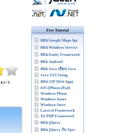
Free Tutorial
สอน Google Maps Api
สอน Windows Service
สอน Entity Framework
สอน Android
สอน Java เขียน Java
Java GUI Swing
สอน JSP (Web App)
:
4.1 / 5
iOS (iPhone,iPad)
Windows Phone
Windows Azure
Windows Store
Laravel Framework
Yii PHP Framework
สอน jQuery
สอน jQuery กับ Ajax