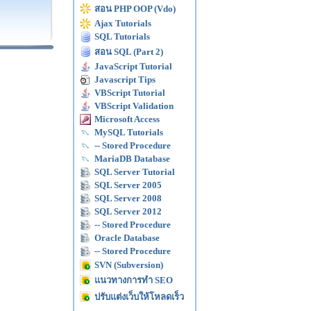
สอน PHP OOP (Vdo)
Ajax Tutorials
SQL Tutorials
สอน SQL (Part 2)
JavaScript Tutorial
Javascript Tips
VBScript Tutorial
VBScript Validation
Microsoft Access
MySQL Tutorials
-- Stored Procedure
MariaDB Database
SQL Server Tutorial
SQL Server 2005
SQL Server 2008
SQL Server 2012
-- Stored Procedure
Oracle Database
-- Stored Procedure
SVN (Subversion)
แนวทางการทำ SEO
ปรับแต่งเว็บให้โหลดเร็ว