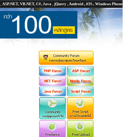
P
,
ASP.NET, VB.NET, C#, Java
,
jQuery , Android , iOS , Windows Phone