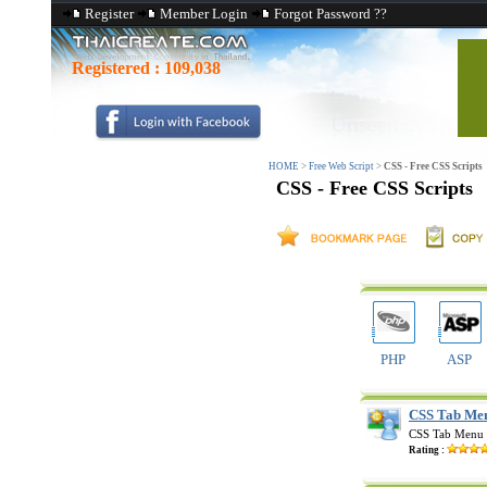
Register
Member Login
Forgot Password ??
Registered :
109,038
HOME
>
Free Web Script
>
CSS - Free CSS Scripts
CSS - Free CSS Scripts
PHP
ASP
CSS Tab Me
CSS Tab Menu ท
Rating :