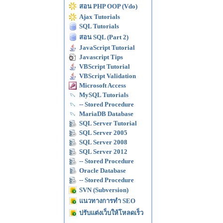
สอน PHP OOP (Vdo)
Ajax Tutorials
SQL Tutorials
สอน SQL (Part 2)
JavaScript Tutorial
Javascript Tips
VBScript Tutorial
VBScript Validation
Microsoft Access
MySQL Tutorials
-- Stored Procedure
MariaDB Database
SQL Server Tutorial
SQL Server 2005
SQL Server 2008
SQL Server 2012
-- Stored Procedure
Oracle Database
-- Stored Procedure
SVN (Subversion)
แนวทางการทำ SEO
ปรับแต่งเว็บให้โหลดเร็ว