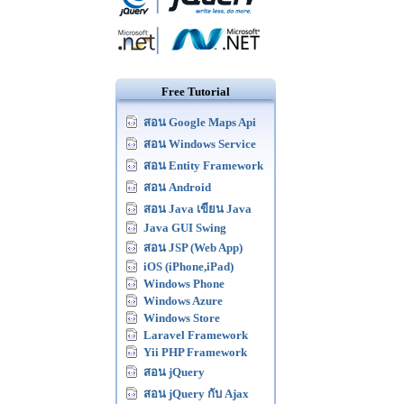
Free Tutorial
สอน Google Maps Api
สอน Windows Service
สอน Entity Framework
สอน Android
สอน Java เขียน Java
Java GUI Swing
สอน JSP (Web App)
iOS (iPhone,iPad)
Windows Phone
Windows Azure
Windows Store
Laravel Framework
Yii PHP Framework
สอน jQuery
สอน jQuery กับ Ajax