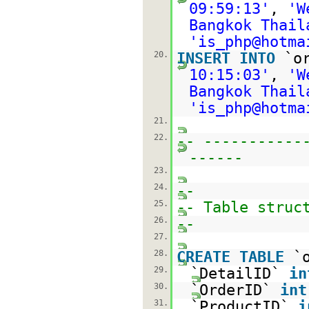
09:59:13'
,
'W
Bangkok Thail
'is_php@hotma
20.
INSERT
INTO
`o
10:15:03'
,
'W
Bangkok Thail
'is_php@hotma
21.
22.
-- -----------
------
23.
24.
--
25.
-- Table struc
26.
--
27.
28.
CREATE
TABLE
`
29.
`DetailID`
in
30.
`OrderID`
int
31.
`ProductID`
i