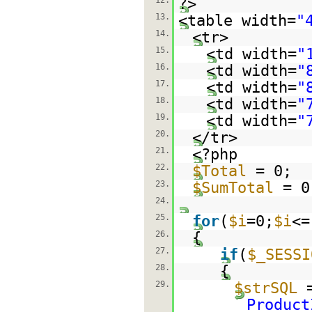
12.
?>
13.
<table width=
"
14.
<tr>
15.
<td width=
"
16.
<td width=
"
17.
<td width=
"
18.
<td width=
"
19.
<td width=
"
20.
</tr>
21.
<?php
22.
$Total
= 0;
23.
$SumTotal
= 0
24.
25.
for
(
$i
=0;
$i
<=
26.
{
27.
if
(
$_SESSI
28.
{
29.
$strSQL
Product