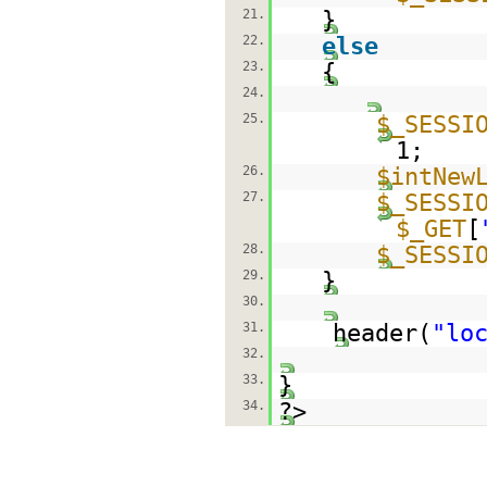
21.
}
22.
else
23.
{
24.
25.
$_SESSI
1;
26.
$intNew
27.
$_SESSI
$_GET
[
28.
$_SESSI
29.
}
30.
31.
header(
"lo
32.
33.
}
34.
?>