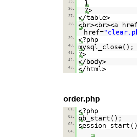
35.
}
36.
?>
37.
</table>
38.
<br><br><a hre
href=
"clear.p
39.
<?php
40.
mysql_close();
41.
?>
42.
</body>
43.
</html>
order.php
01.
<?php
02.
ob_start();
03.
session_start(
04.