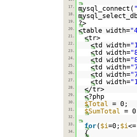
17.
mysql_connect(
18.
mysql_select_d
19.
?>
20.
<table width=
"
21.
<tr>
22.
<td width=
"
23.
<td width=
"
24.
<td width=
"
25.
<td width=
"
26.
<td width=
"
27.
<td width=
"
28.
</tr>
29.
<?php
30.
$Total
= 0;
31.
$SumTotal
= 0
32.
33.
for
(
$i
=0;
$i
<=
34.
{