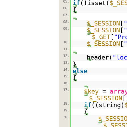
05.
if
(!isset(
$_SE
06.
{
07.
08.
$_SESSION
[
09.
$_SESSION
[
$_GET
[
"Pr
10.
$_SESSION
[
11.
12.
header(
"lo
13.
}
14.
else
15.
{
16.
17.
$key
=
arra
$_SESSION
[
18.
if
((string)
19.
{
20.
$_SESSI
$_SESS