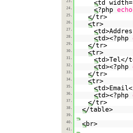
23.
<td width=
24.
<?php
echo
25.
</tr>
26.
<tr>
27.
<td>Addres
28.
<td><?php
29.
</tr>
30.
<tr>
31.
<td>Tel</t
32.
<td><?php
33.
</tr>
34.
<tr>
35.
<td>Email<
36.
<td><?php
37.
</tr>
38.
</table>
39.
40.
<br>
41.