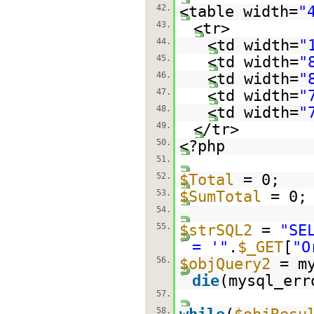
42.
<table width=
"
43.
<tr>
44.
<td width=
"
45.
<td width=
"
46.
<td width=
"
47.
<td width=
"
48.
<td width=
"
49.
</tr>
50.
<?php
51.
52.
$Total
= 0;
53.
$SumTotal
= 0;
54.
55.
$strSQL2
=
"SE
= '"
.
$_GET
[
"O
56.
$objQuery2
= m
die
(mysql_err
57.
58.