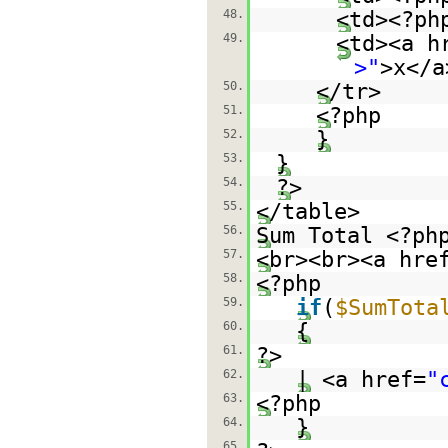
48.
<td><?p
49.
<td><a h
>"
>x</a
50.
</tr>
51.
<?php
52.
}
53.
}
54.
?>
55.
</table>
56.
Sum Total <?p
57.
<br><br><a hre
58.
<?php
59.
if
(
$SumTota
60.
{
61.
?>
62.
| <a href=
"
63.
<?php
64.
}
65.