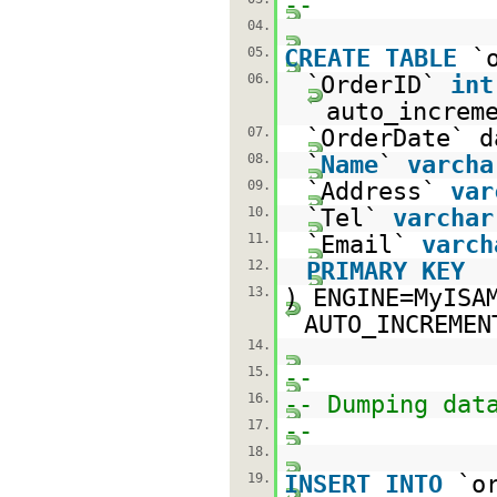
--
04.
05.
CREATE
TABLE
`
06.
`OrderID`
int
auto_increm
07.
`OrderDate` 
08.
`
Name
`
varcha
09.
`Address`
var
10.
`Tel`
varchar
11.
`Email`
varch
12.
PRIMARY
KEY
13.
) ENGINE=MyIS
AUTO_INCREMEN
14.
15.
--
16.
-- Dumping dat
17.
--
18.
19.
INSERT
INTO
`o