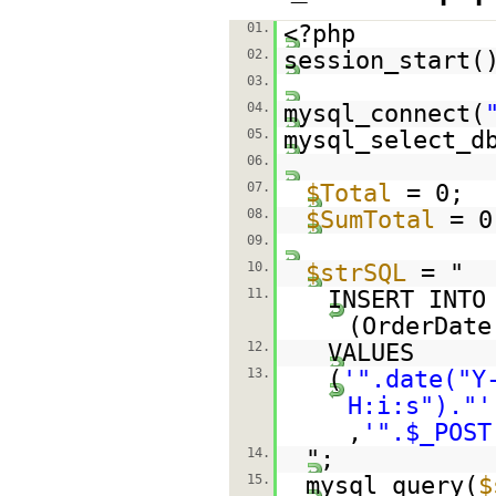
01.
<?php
02.
session_start(
03.
04.
mysql_connect(
05.
mysql_select_d
06.
07.
$Total
= 0;
08.
$SumTotal
= 0
09.
10.
$strSQL
= "
11.
INSERT INTO
(OrderDate
12.
VALUES
13.
(
'".date("Y
H:i:s")."'
,
'".$_POST
14.
";
15.
mysql_query(
$