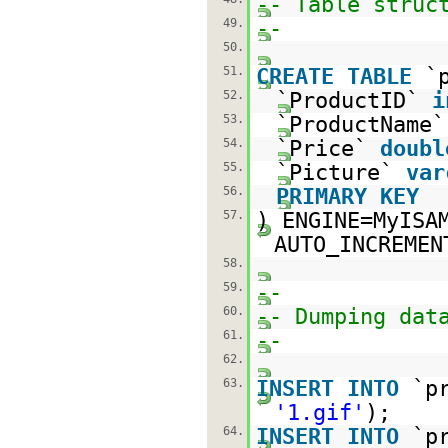
-- Table struc
49.
--
50.
51.
CREATE
TABLE
`
52.
`ProductID`
i
53.
`ProductName
54.
`Price`
doubl
55.
`Picture`
var
56.
PRIMARY
KEY
57.
) ENGINE=MyIS
AUTO_INCREMEN
58.
59.
--
60.
-- Dumping dat
61.
--
62.
63.
INSERT
INTO
`p
'1.gif'
);
64.
INSERT
INTO
`p