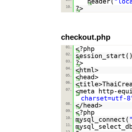
header(
"loc
10.
?>
checkout.php
01.
<?php
02.
session_start(
03.
?>
04.
<html>
05.
<head>
06.
<title>ThaiCre
07.
<meta http-equ
charset=utf-8
08.
</head>
09.
<?php
10.
mysql_connect(
11.
mysql_select_d