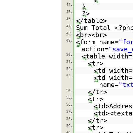
44.
}
45.
?>
46.
</table>
47.
Sum Total <?p
48.
<br><br>
49.
<form name=
"fo
action=
"save_
50.
<table width=
51.
<tr>
52.
<td width=
53.
<td width=
name=
"tx
54.
</tr>
55.
<tr>
56.
<td>Addres
57.
<td><texta
58.
</tr>
59.
<tr>