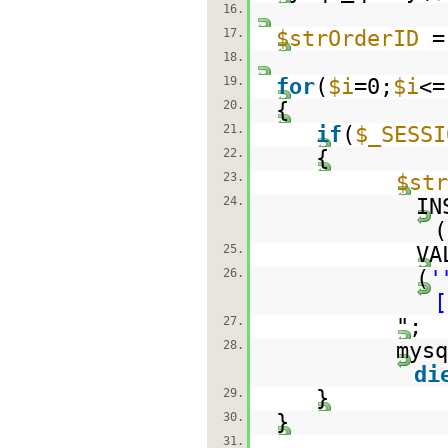
16.
17.
$strOrderID
=
18.
19.
for
(
$i
=0;
$i
<=
20.
{
21.
if
(
$_SESSI
22.
{
23.
$st
24.
IN
(
25.
VA
26.
(
'
[
27.
";
28.
mys
di
29.
}
30.
}
31.