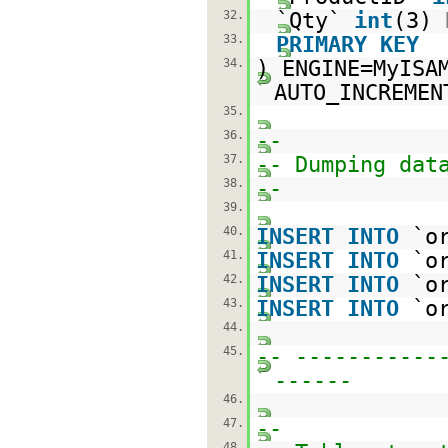
32.
`Qty`
int
(3)
33.
PRIMARY
KEY
34.
) ENGINE=MyIS
AUTO_INCREMEN
35.
36.
--
37.
-- Dumping dat
38.
--
39.
40.
INSERT
INTO
`o
41.
INSERT
INTO
`o
42.
INSERT
INTO
`o
43.
INSERT
INTO
`o
44.
45.
-- -----------
------
46.
47.
--
48.