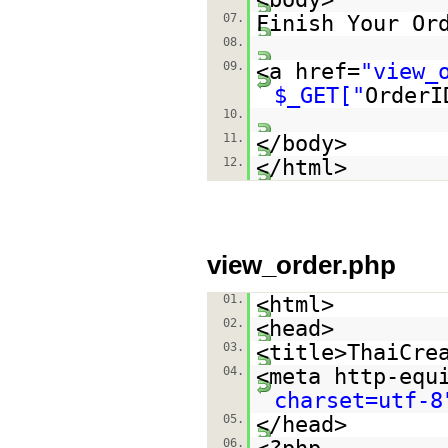
07.
Finish Your Or
08.
09.
<a href=
"view_
$_GET["
OrderI
10.
11.
</body>
12.
</html>
view_order.php
01.
<html>
02.
<head>
03.
<title>ThaiCre
04.
<meta http-equ
charset=utf-8
05.
</head>
06.