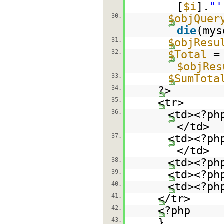
[
$i
].
"'
30.
$objQuer
die
(mys
31.
$objResu
32.
$Total
$objRes
33.
$SumTota
34.
?>
35.
<tr>
36.
<td><?p
</td>
37.
<td><?p
</td>
38.
<td><?p
39.
<td><?p
40.
<td><?p
41.
</tr>
42.
<?php
43.
}