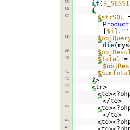
35.
if
(
$_SESSI
36.
{
37.
$strSQL
Product
[
$i
].
"'
38.
$objQuer
die
(mys
39.
$objResu
40.
$Total
$objRes
41.
$SumTota
42.
?>
43.
<tr>
44.
<td><?p
</td>
45.
<td><?p
</td>
46.
<td><?p
47.
<td><?p