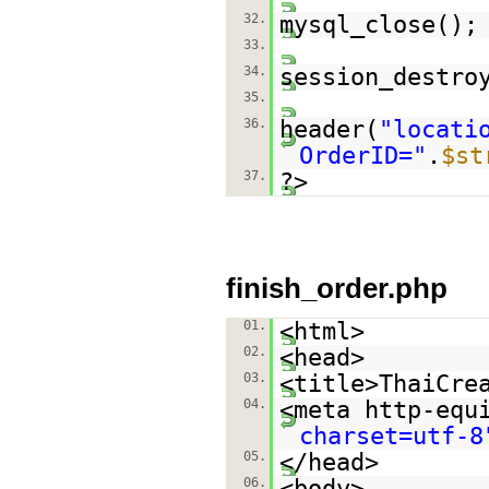
32.
mysql_close();
33.
34.
session_destro
35.
36.
header(
"locati
OrderID="
.
$st
37.
?>
finish_order.php
01.
<html>
02.
<head>
03.
<title>ThaiCre
04.
<meta http-equ
charset=utf-8
05.
</head>
06.
<body>