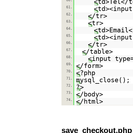
60.
<td>Tel</t
61.
<td><input
62.
</tr>
63.
<tr>
64.
<td>Email<
65.
<td><input
66.
</tr>
67.
</table>
68.
<input type
69.
</form>
70.
<?php
71.
mysql_close();
72.
?>
73.
</body>
74.
</html>
save_checkout.php