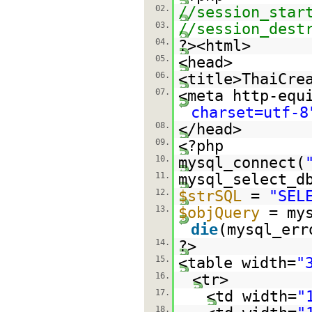
02.
//session_star
03.
//session_dest
04.
?><html>
05.
<head>
06.
<title>ThaiCre
07.
<meta http-equ
charset=utf-8
08.
</head>
09.
<?php
10.
mysql_connect(
11.
mysql_select_d
12.
$strSQL
=
"SEL
13.
$objQuery
= my
die
(mysql_err
14.
?>
15.
<table width=
"
16.
<tr>
17.
<td width=
"
18.