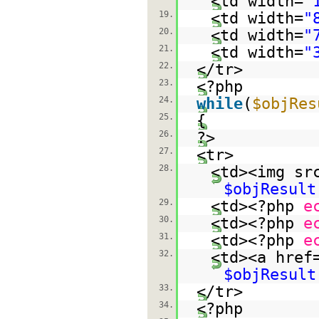
<td width=
"
19.
<td width=
"
20.
<td width=
"
21.
<td width=
"
22.
</tr>
23.
<?php
24.
while
(
$objRes
25.
{
26.
?>
27.
<tr>
28.
<td><img sr
$objResult
29.
<td><?php
e
30.
<td><?php
e
31.
<td><?php
e
32.
<td><a href
$objResult
33.
</tr>
34.
<?php