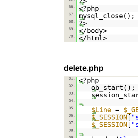
?>
66.
<?php
67.
mysql_close();
68.
?>
69.
</body>
70.
</html>
delete.php
01.
<?php
02.
ob_start();
03.
session_sta
04.
05.
$Line
=
$_G
06.
$_SESSION
[
"
07.
$_SESSION
[
"
08.
09.