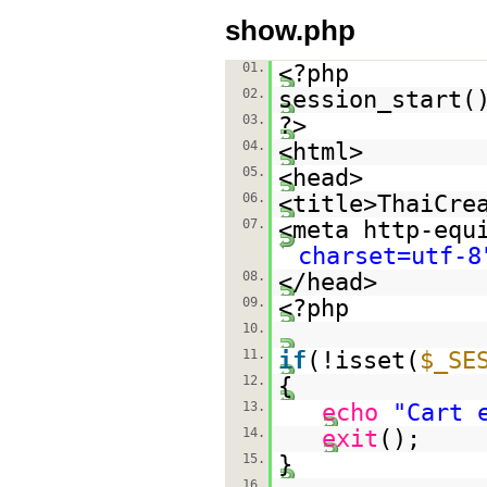
show.php
01.
<?php
02.
session_start(
03.
?>
04.
<html>
05.
<head>
06.
<title>ThaiCre
07.
<meta http-equ
charset=utf-8
08.
</head>
09.
<?php
10.
11.
if
(!isset(
$_SE
12.
{
13.
echo
"Cart 
14.
exit
();
15.
}
16.