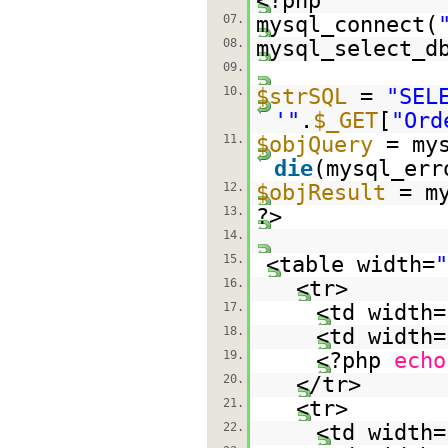
<?php
07.
mysql_connect(
08.
mysql_select_d
09.
10.
$strSQL
=
"SEL
'"
.
$_GET
[
"Ord
11.
$objQuery
= my
die
(mysql_err
12.
$objResult
= m
13.
?>
14.
15.
<table width=
16.
<tr>
17.
<td width=
18.
<td width=
19.
<?php
echo
20.
</tr>
21.
<tr>
22.
<td width=