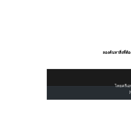
ลองค้นหาสิ่งที่ต้
ไทยครีเอท
[