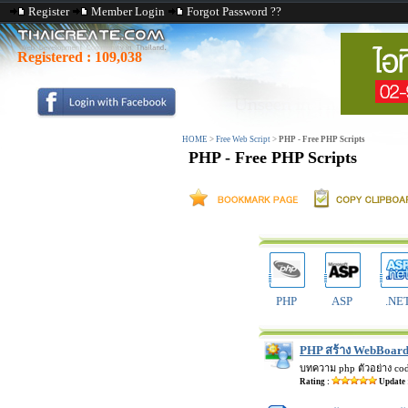
Register
Member Login
Forgot Password ??
Registered :
109,038
HOME
>
Free Web Script
>
PHP - Free PHP Scripts
PHP - Free PHP Scripts
PHP
ASP
.NE
PHP สร้าง WebBoard
บทความ php ตัวอย่าง co
Rating :
Update 