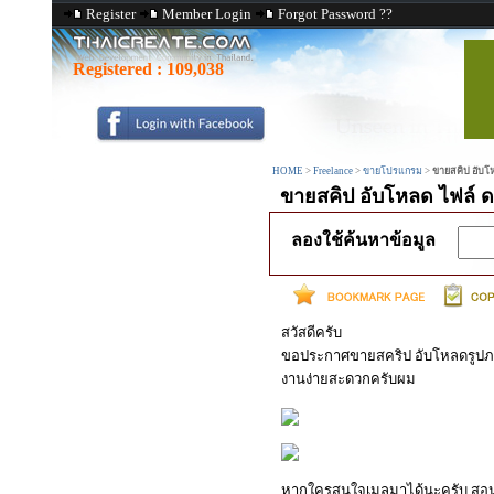
Register
Member Login
Forgot Password ??
Registered :
109,038
HOME
>
Freelance
>
ขายโปรแกรม
>
ขายสคิป อับโ
ขายสคิป อับโหลด ไฟล์ 
ลองใช้ค้นหาข้อมูล
สวัสดีครับ
ขอประกาศขายสคริป อับโหลดรูปภาพ
งานง่ายสะดวกครับผม
หากใครสนใจเมลมาได้นะครับ สอนวิ