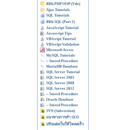
สอน PHP OOP (Vdo)
Ajax Tutorials
SQL Tutorials
สอน SQL (Part 2)
JavaScript Tutorial
Javascript Tips
VBScript Tutorial
VBScript Validation
Microsoft Access
MySQL Tutorials
-- Stored Procedure
MariaDB Database
SQL Server Tutorial
SQL Server 2005
SQL Server 2008
SQL Server 2012
-- Stored Procedure
Oracle Database
-- Stored Procedure
SVN (Subversion)
แนวทางการทำ SEO
ปรับแต่งเว็บให้โหลดเร็ว