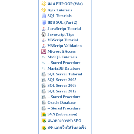
สอน PHP OOP (Vdo)
Ajax Tutorials
SQL Tutorials
สอน SQL (Part 2)
JavaScript Tutorial
Javascript Tips
VBScript Tutorial
VBScript Validation
Microsoft Access
MySQL Tutorials
-- Stored Procedure
MariaDB Database
SQL Server Tutorial
SQL Server 2005
SQL Server 2008
SQL Server 2012
-- Stored Procedure
Oracle Database
-- Stored Procedure
SVN (Subversion)
แนวทางการทำ SEO
ปรับแต่งเว็บให้โหลดเร็ว