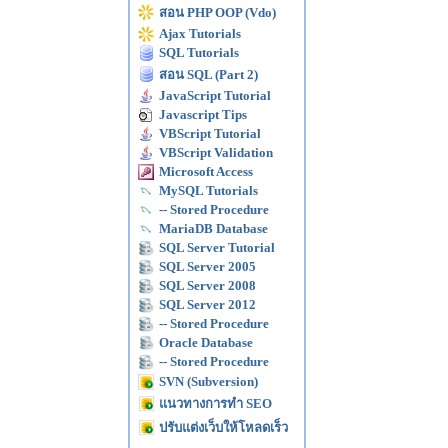
สอน PHP OOP (Vdo)
Ajax Tutorials
SQL Tutorials
สอน SQL (Part 2)
JavaScript Tutorial
Javascript Tips
VBScript Tutorial
VBScript Validation
Microsoft Access
MySQL Tutorials
-- Stored Procedure
MariaDB Database
SQL Server Tutorial
SQL Server 2005
SQL Server 2008
SQL Server 2012
-- Stored Procedure
Oracle Database
-- Stored Procedure
SVN (Subversion)
แนวทางการทำ SEO
ปรับแต่งเว็บให้โหลดเร็ว