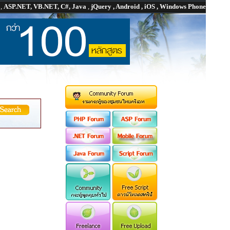
P
,
ASP.NET, VB.NET, C#, Java
,
jQuery , Android , iOS , Windows Phone