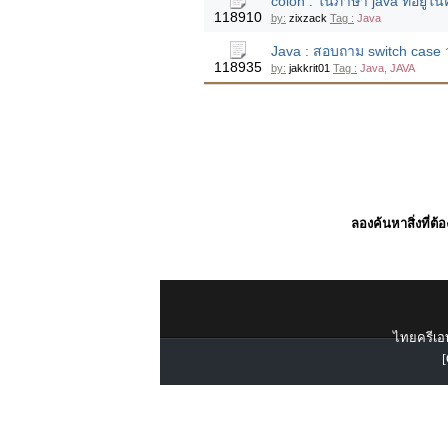
colon : ในภาษา java ที่อยู่ในค
118910
by:
zixzack
Tag :
Java
Java : สอบถาม switch case
118935
by:
jakkrit01
Tag :
Java, JAVA
ลองค้นหาสิ่งที่ต้
ไทยครีเอท
[