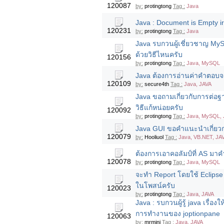
120087
by:
protingtong
Tag :
Java
Java : Document is Empty ire
120231
by:
protingtong
Tag :
Java
Java รบกวนผู้เชี่ยวชาญ My
ด้วยวิธีไหนครับ
120156
by:
protingtong
Tag :
Java, MySQL
Java ต้องการอ่านค่าคำตอบจ
120109
by:
secure4th
Tag :
Java, JAVA
Java ขอถามเกี่ยวกับการต่อฐ
วิธีแก้หน่อยครับ
120092
by:
protingtong
Tag :
Java, MySQL, 
Java GUI ขอคำแนะนำเกี่ยวกา
120079
by:
Hooliuol
Tag :
Java, VB.NET, JA
ต้องการเอาคอลัมป์ที่ AS ม
120078
by:
protingtong
Tag :
Java, MySQL
จะทำ Report โดยใช้ Eclipse ต
ในโพสน์ครับ
120023
by:
protingtong
Tag :
Java, JAVA
Java : รบกวนผู้รู้ java เรื่
การทำงานของ joptionpane
120063
by:
mrmini
Tag :
Java, JAVA