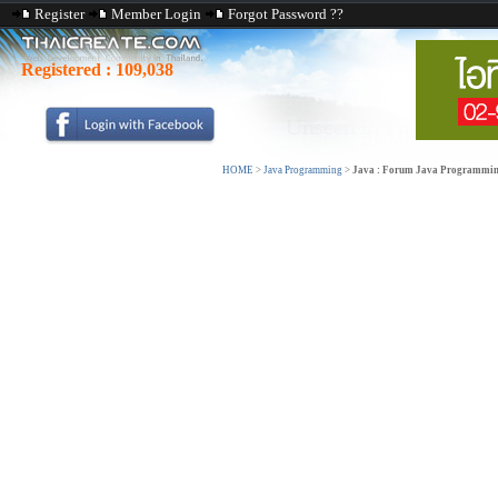
Register
Member Login
Forgot Password ??
Registered :
109,038
HOME
>
Java Programming
>
Java : Forum Java Programmi