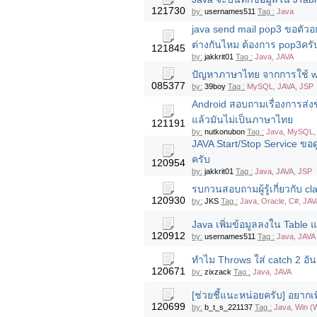
121730
by:
usernames511
Tag :
Java
java send mail pop3 ขอตัวอ
ต่างกันไหม ต้องการ pop3ครั
121845
by:
jakkrit01
Tag :
Java, JAVA
ปัญหาภาษาไทย จากการใช้ we
085377
by:
39boy
Tag :
MySQL, JAVA, JSP
Android สอบถามเรื่องการส่ง
แล้วมันไม่เป็นภาษาไทย
121191
by:
nutkonubon
Tag :
Java, MySQL, 
JAVA Start/Stop Service ขอด
ครับ
120954
by:
jakkrit01
Tag :
Java, JAVA, JSP
รบกวนสอบถามผู้รู้เกี่ยวกับ clas
120930
by:
JKS
Tag :
Java, Oracle, C#, JAV
Java เพิ่มข้อมูลลงใน Table 
120912
by:
usernames511
Tag :
Java, JAVA
ทำไม Throws ใส่ catch 2 อั
120671
by:
zixzack
Tag :
Java, JAVA
[ช่วยชี้แนะหน่อยครับ] อยากเ
120699
by:
b_t_s_221137
Tag :
Java, Win (