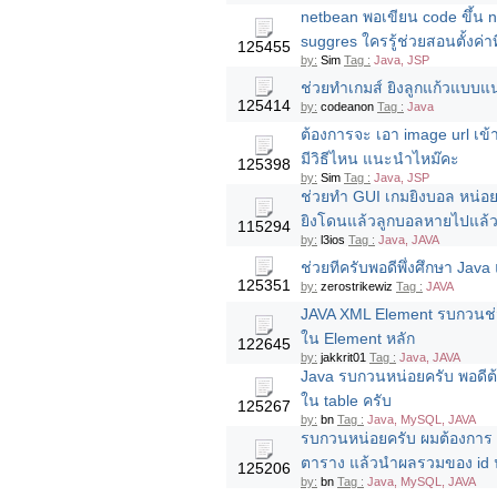
netbean พอเขียน code ขึ้น no
suggres ใครรู้ช่วยสอนตั้งค่าท
125455
by:
Sim
Tag :
Java, JSP
ช่วยทำเกมส์ ยิงลูกแก้วแบบแ
125414
by:
codeanon
Tag :
Java
ต้องการจะ เอา image url เข้
มีวิธีไหน แนะนำไหม๊คะ
125398
by:
Sim
Tag :
Java, JSP
ช่วยทำ GUI เกมยิงบอล หน่อย
ยิงโดนแล้วลูกบอลหายไปแล้ว
115294
by:
l3ios
Tag :
Java, JAVA
ช่วยทีครับพอดีพึ่งศึกษา Java 
125351
by:
zerostrikewiz
Tag :
JAVA
JAVA XML Element รบกวนช่วยด
ใน Element หลัก
122645
by:
jakkrit01
Tag :
Java, JAVA
Java รบกวนหน่อยครับ พอดีต้
ใน table ครับ
125267
by:
bn
Tag :
Java, MySQL, JAVA
รบกวนหน่อยครับ ผมต้องการ s
ตาราง แล้วนำผลรวมของ id นั
125206
by:
bn
Tag :
Java, MySQL, JAVA