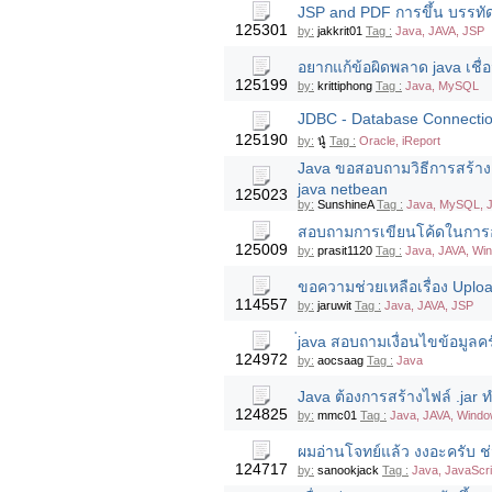
JSP and PDF การขึ้น บรรทั
125301
by:
jakkrit01
Tag :
Java, JAVA, JSP
อยากแก้ข้อผิดพลาด java เชื่อ
125199
by:
krittiphong
Tag :
Java, MySQL
JDBC - Database Connection
125190
by:
นู๋
Tag :
Oracle, iReport
Java ขอสอบถามวิธีการสร้าง 
java netbean
125023
by:
SunshineA
Tag :
Java, MySQL, 
สอบถามการเขียนโค้ดในการอ่า
125009
by:
prasit1120
Tag :
Java, JAVA, Wi
ขอความช่วยเหลือเรื่อง Upload
114557
by:
jaruwit
Tag :
Java, JAVA, JSP
่java สอบถามเงื่อนไขข้อมูลครั
124972
by:
aocsaag
Tag :
Java
Java ต้องการสร้างไฟล์ .jar 
124825
by:
mmc01
Tag :
Java, JAVA, Windo
ผมอ่านโจทย์แล้ว งงอะครับ ช่
124717
by:
sanookjack
Tag :
Java, JavaScri