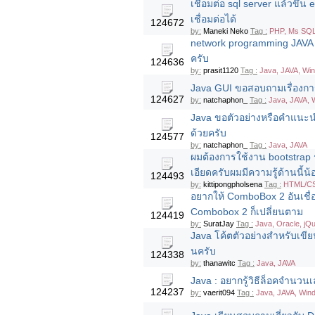
เชื่อมต่อ sql server แล้วขึ้
เชื่อมต่อได้
124672
by:
Maneki Neko
Tag :
PHP, Ms SQL
network programming JAVA
ครับ
124636
by:
prasit1120
Tag :
Java, JAVA, Wi
Java GUI ขอสอบถามเรื่องการ
124627
by:
natchaphon_
Tag :
Java, JAVA,
Java ขอตัวอย่างหรือคำแนะนำ
ด้วยครับ
124577
by:
natchaphon_
Tag :
Java, JAVA
ผมต้องการใช้งาน bootstrap ร
เอียดครับผมมีความรู้ด้านนี้
124493
by:
kittipongpholsena
Tag :
HTML/CS
อยากให้ ComboBox 2 อันเชื่อ
Combobox 2 ก็เปลี่ยนตาม
124419
by:
SuratJay
Tag :
Java, Oracle, jQ
Java โค้ตตัวอย่างสำหรับเขีย
นครับ
124338
by:
thanawitc
Tag :
Java, JAVA
Java : อยากรู้วิธีล็อคจำ
124237
by:
vaerit094
Tag :
Java, JAVA, Win