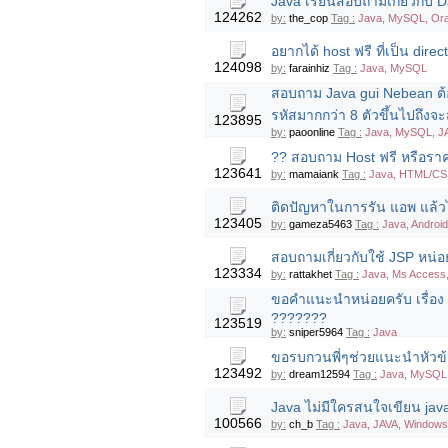
Java เรียนสอบถามเกี่ยวกับ 
124262
by:
the_cop
Tag :
Java, MySQL, Ora
อยากได้ host ฟรี ที่เป็น dir
124098
by:
farainhiz
Tag :
Java, MySQL
สอบถาม Java gui Nebean ต้อ
รหัสมากกว่า 8 ตัวขึ้นไปถึงจะ
123895
by:
paoonline
Tag :
Java, MySQL, J
?? สอบถาม Host ฟรี หรือราค
123641
by:
mamaiank
Tag :
Java, HTML/CSS
ติดปัญหาในการรัน แอพ แล้วไ
123405
by:
gameza5463
Tag :
Java, Android
สอบถามเกี่ยวกับใช้ JSP หน่อย
123334
by:
rattakhet
Tag :
Java, Ms Access
ขอคำแนะนำหน่อยครับ เรื่อง 
???????
123519
by:
sniper5964
Tag :
Java
ขอรบกวนพี่ๆช่วยแนะนำหัวข้
123492
by:
dream12594
Tag :
Java, MySQL
Java ไม่มีใครสนใจเขียน jav
100566
by:
ch_b
Tag :
Java, JAVA, Windows