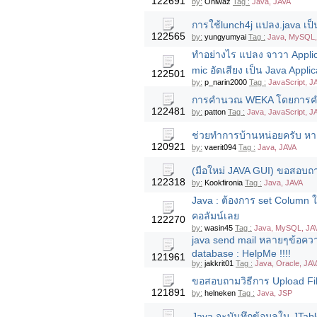
122691
by:
Oniwaz
Tag :
Java, JAVA
การใช้lunch4j แปลง.java เป็น
122565
by:
yungyumyai
Tag :
Java, MySQL,
ทำอย่างไร แปลง จาวา Applic
mic อัดเสียง เป็น Java Appli
122501
by:
p_narin2000
Tag :
JavaScript, J
การคำนวณ WEKA โดยการคำน
122481
by:
patton
Tag :
Java, JavaScript, J
ช่วยทำการบ้านหน่อยครับ หาแล้ว
120921
by:
vaerit094
Tag :
Java, JAVA
(มือใหม่ JAVA GUI) ขอสอบถามเ
122318
by:
Kookfironia
Tag :
Java, JAVA
Java : ต้องการ set Column ใน
คอลัมน์เลย
122270
by:
wasin45
Tag :
Java, MySQL, JA
java send mail หลายๆข้อควา
database : HelpMe !!!!
121961
by:
jakkrit01
Tag :
Java, Oracle, JA
ขอสอบถามวิธีการ Upload Fi
121891
by:
helneken
Tag :
Java, JSP
Java จะบันทึกข้อมูลใน JTabl