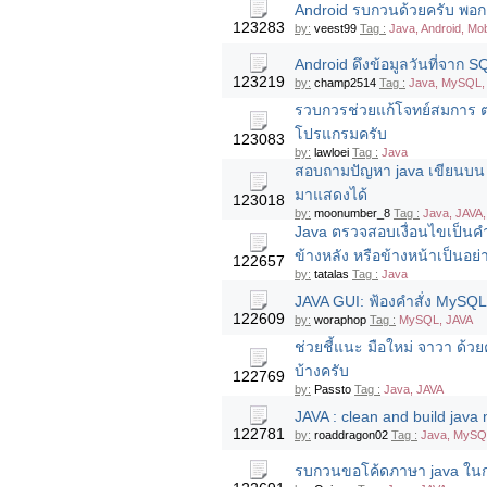
Android รบกวนด้วยครับ พอกดป
123283
by:
veest99
Tag :
Java, Android, Mob
Android ดึงข้อมูลวันที่จาก S
123219
by:
champ2514
Tag :
Java, MySQL, 
รวบกวรช่วยแก้โจทย์สมการ ต
โปรแกรมครับ
123083
by:
lawloei
Tag :
Java
สอบถามปัญหา java เขียนบน
มาแสดงได้
123018
by:
moonumber_8
Tag :
Java, JAVA
Java ตรวจสอบเงื่อนไขเป็นคำได
ข้างหลัง หรือข้างหน้าเป็นอย
122657
by:
tatalas
Tag :
Java
JAVA GUI: ฟ้องคำสั่ง MySQL
122609
by:
woraphop
Tag :
MySQL, JAVA
ช่วยชี้แนะ มือใหม่ จาวา ด้วย
บ้างครับ
122769
by:
Passto
Tag :
Java, JAVA
JAVA : clean and build java
122781
by:
roaddragon02
Tag :
Java, MySQ
รบกวนขอโค้ดภาษา java ในก