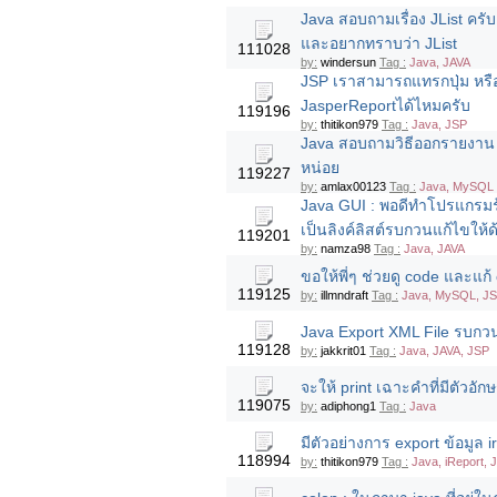
Java สอบถามเรื่อง JList ครั
และอยากทราบว่า JList
111028
by:
windersun
Tag :
Java, JAVA
JSP เราสามารถแทรกปุ่ม หร
JasperReportได้ไหมครับ
119196
by:
thitikon979
Tag :
Java, JSP
Java สอบถามวิธีออกรายงาน 
หน่อย
119227
by:
amlax00123
Tag :
Java, MySQL
Java GUI : พอดีทำโปรแกรมร้
เป็นลิงค์ลิสต์รบกวนแก้ไขให้
119201
by:
namza98
Tag :
Java, JAVA
ขอให้พี่ๆ ช่วยดู code และแก้ 
119125
by:
illmndraft
Tag :
Java, MySQL, J
Java Export XML File รบก
119128
by:
jakkrit01
Tag :
Java, JAVA, JSP
จะให้ print เฉาะคำที่มีตัวอั
119075
by:
adiphong1
Tag :
Java
มีตัวอย่างการ export ข้อมูล i
118994
by:
thitikon979
Tag :
Java, iReport, 