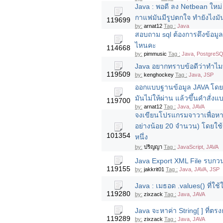
Java : พอดี ลง Netbean ใหม่ ค
กาแฟมันมีรูปตกใจ ทำยังไงมั
119699
by:
arnat12
Tag :
Java
สอบถาม sql ต้องการดึงข้อมูลถ้
ไหนคะ
114668
by:
pimmusic
Tag :
Java, PostgreS
Java อยากทราบข้อดีว่าทําไมบ
119509
by:
kenghockey
Tag :
Java, JSP
ออกแบบฐานข้อมูล JAVA โดยใช
มันไม่ให้ผ่าน แล้วขึ้นคำสั่งแบบน
119700
by:
arnat12
Tag :
Java, JAVA
จงเขียนโปรแกรมจาวาเพื่อหาค
อย่างน้อย 20 จำนวน) โดยใช
101354
หนึ่ง
by:
ปริญญา
Tag :
JavaScript, JAVA
Java Export XML File รบกว
119155
by:
jakkrit01
Tag :
Java, JAVA, JSP
Java : เมธอด .values() ที่ใช
119280
by:
zixzack
Tag :
Java, JAVA
Java จะหาค่า String[ ] ที่ตรงกั
119289
by:
zixzack
Tag :
Java, JAVA