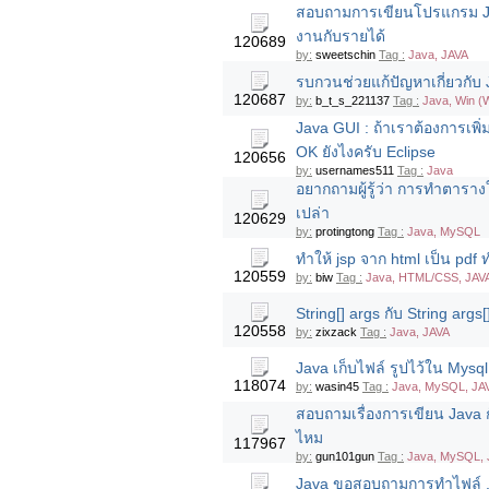
สอบถามการเขียนโปรแกรม Jav
งานกับรายได้
120689
by:
sweetschin
Tag :
Java, JAVA
รบกวนช่วยแก้ปัญหาเกี่ยวกับ
120687
by:
b_t_s_221137
Tag :
Java, Win (
Java GUI : ถ้าเราต้องการเพิ่
OK ยังไงครับ Eclipse
120656
by:
usernames511
Tag :
Java
อยากถามผู้รู้ว่า การทำตาราง
เปล่า
120629
by:
protingtong
Tag :
Java, MySQL
ทำให้ jsp จาก html เป็น pdf 
120559
by:
biw
Tag :
Java, HTML/CSS, JAV
String[] args กับ String args
120558
by:
zixzack
Tag :
Java, JAVA
Java เก็บไฟล์ รูปไว้ใน Mysq
118074
by:
wasin45
Tag :
Java, MySQL, JA
สอบถามเรื่องการเขียน Java ก
ไหม
117967
by:
gun101gun
Tag :
Java, MySQL, 
Java ขอสอบถามการทำไฟล์ .jar