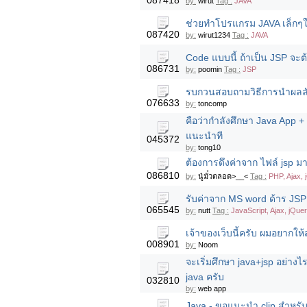
087418
by:
wirut
Tag :
JAVA
ช่วยทำโปรแกรม JAVA เล็กๆให
087420
by:
wirut1234
Tag :
JAVA
Code แบบนี้ ถ้าเป็น JSP จะ
086731
by:
poomin
Tag :
JSP
รบกวนสอบถามวิธีการนำผลลัพธ
076633
by:
toncomp
คือว่ากำลังศึกษา Java App 
แนะนำที
045372
by:
tong10
ต้องการดึงค่าจาก ไฟล์ jsp มา
086810
by:
นู๋มั๋วตลอด>__<
Tag :
PHP, Ajax, 
รับค่าจาก MS word ด้าร JS
065545
by:
nutt
Tag :
JavaScript, Ajax, jQuer
เจ้าของเว็บนี้ครับ ผมอยากให
008901
by:
Noom
จะเริ่มศึกษา java+jsp อย่างไ
java ครับ
032810
by:
web app
Java - ขอแนะนำ clip สำหรับส