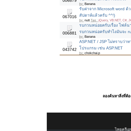
006879
by:
Banana
รับค่าจาก Microsoft word 
สัปดาห์แล้วครับ ^^!)
067016
by:
nutt
Tag :
jQuery, VB.NET, C#, J
รบกวนหน่อยครับเรื่อง ไฟล์นา
รบกวนหน่อครับทำไงมันจะ run 
006881
by:
Banana
ASP.NET / JSP ไม่ทราบว่าท
โปรแกรม เช่น ASP.NET
043742
by:
chokchai.p
ลองค้นหาสิ่งที่ต้
ไทยครีเอท