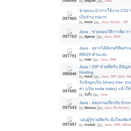
098065
by:
lungzee
Tag :
Java
ช่วยแนะนำการใช้งาน CSV กั
เป็นจำนวนมาก
097965
by:
lnwsit
Tag :
Java, MySQL, JSP
Java - ช่วยสอนวิธีการคิด การก
097763
by:
Bginner
Tag :
Java, JAVA
Java - อยากได้อัลกอริทึมส่
88029 ตัวน่ะค่ะ
097791
by:
mate
Tag :
Java, JAVA
Java / JSP ช่วยที่ครับ มีปัญ
Hosting
096846
by:
lnwsit
Tag :
Java, JSP, Linux, W
รับข้อมูลเป็น binary tree วนล
ค่า (เป็น node index) แล้วใ
097685
by:
กุ้งกิ้ง
Tag :
Java
Java - สอบถามเกี่ยวกับ Err
097543
by:
ideasza
Tag :
Java, Ms Access,
วอนผู้รู้ช่วยทีครับ มือใหม่ห
097497
by:
knzkidz
Tag :
Java, JAVA, Wind