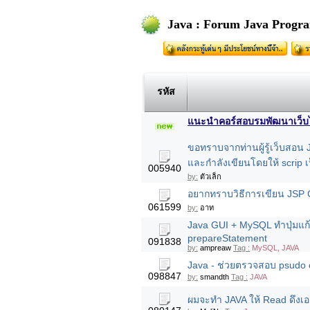
Java : Forum Java Progr
รหัส
แนะนำคอร์สอบรมพัฒนาเว็บไซต
ขอทราบจากท่านผู้รู้เว็บสอน J
และกำลังเขียนโดยให้ scrip 
005940
by:
ตัวเล็ก
อยากทราบวิธีการเขียน JSP
061599
by:
อาท
Java GUI + MySQL ทำปุ่มแก้ไ
prepareStatement
091838
by:
ampreaw
Tag :
MySQL, JAVA
Java - ช่วยตรวจสอบ psudo co
098847
by:
smandth
Tag :
JAVA
ผมจะทำ JAVA ให้ Read ดึงเอา