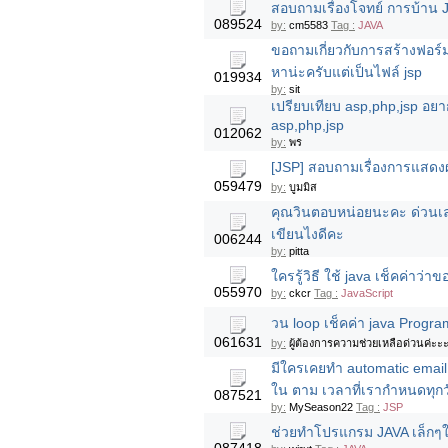
สอบถามเรื่องโจทย์ การบ้าน J
089524
by:
cm5583
Tag :
JAVA
ขอถามเกี่ยวกับการสร้างฟอร์
หาน่ะครับแต่เป็นไฟล์ jsp
019934
by:
sit
เปรียบเทียบ asp,php,jsp อยา
asp,php,jsp
012062
by:
พร
[JSP] สอบถามเรื่องการแสดงผล
059479
by:
บูมมิส
คุณวินตอบหน่อยนะคะ ด่วนเลย
เขียนไงดีคะ
006244
by:
pitta
ใครรู้วิธี ใช้ java เช็คค่าว่
055970
by:
ckcr
Tag :
JavaScript
วน loop เช็คค่า java Progra
061631
by:
ผู้ต้องการความช่วยเหลือด่วนค่ะะ
มีใครเคยทำ automatic email 
ใน ตาม เวลาที่เรากำหนดทุกว
087521
by:
MySeason22
Tag :
JSP
ช่วยทำโปรแกรม JAVA เล็กๆให