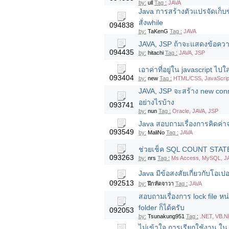
by:
ull
Tag :
JAVA
Java การสร้างตัวแปรจัดเก
สั่งwhile
094838
by:
TaKenG
Tag :
JAVA
JAVA, JSP ถ้าจะแสดงข้อความ
094435
by:
hitachi
Tag :
JAVA, JSP
เอาค่าที่อยู่ใน javascript ไ
093404
by:
new
Tag :
HTML/CSS, JavaScrip
JAVA, JSP จะสร้าง new connec
อย่างไรบ้าง
093741
by:
nun
Tag :
Oracle, JAVA, JSP
Java สอบถามเรื่องการคิดค่าจ
093549
by:
MaliNo
Tag :
JAVA
ช่วยเช็ค SQL COUNT STATEM
093263
by:
nrs
Tag :
Ms Access, MySQL, J
Java มีข้อสงสัยเกี่ยวกับโอเป
092513
by:
ฝึกหัดจาวา
Tag :
JAVA
สอบถามเรื่องการ lock file หน
folder ก็ได้ครับ
092053
by:
Tsunakung951
Tag :
.NET, VB.N
ไม่เข้าใจ การเรียกใช้งาน ใน J