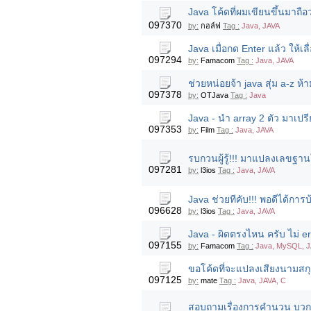
Java โค้ดที่ผมเขียนขึ้นมาถือ
097370
by:
กอล์ฟ
Tag :
Java, JAVA
Java เมื่อกด Enter แล้ว ให้เล
097294
by:
Famacom
Tag :
Java, JAVA
ช่วยหน่อยจ้า java สุ่ม a-z ห
097378
by:
OTJava
Tag :
Java
Java - นำ array 2 ตัว มาเปรี
097353
by:
Film
Tag :
Java, JAVA
รบกวนผู้รู้!!! มาแปลงเลขฐา
097281
by:
l3ios
Tag :
Java, JAVA
Java ช่วยทีคับ!!! พอดีได้การบ
096628
by:
l3ios
Tag :
Java, JAVA
Java - ผิดตรงไหน ครับ ไม่ e
097155
by:
Famacom
Tag :
Java, MySQL, 
ขอโค้ดที่จะแปลงเสียงนามสกุ
097125
by:
mate
Tag :
Java, JAVA, C
สอบถามเรื่องการคำนวน บวกเล