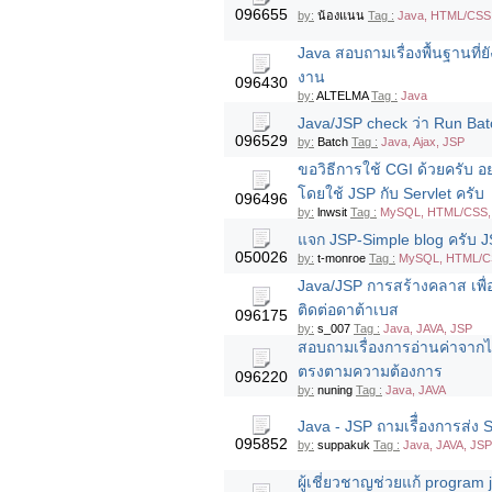
096655
by:
น้องแนน
Tag :
Java, HTML/CSS, 
Java สอบถามเรื่องพื้นฐานที่
งาน
096430
by:
ALTELMA
Tag :
Java
Java/JSP check ว่า Run Batc
096529
by:
Batch
Tag :
Java, Ajax, JSP
ขอวิธีการใช้ CGI ด้วยครับ อย
โดยใช้ JSP กับ Servlet ครับ
096496
by:
lnwsit
Tag :
MySQL, HTML/CSS, 
แจก JSP-Simple blog ครับ J
050026
by:
t-monroe
Tag :
MySQL, HTML/CSS
Java/JSP การสร้างคลาส เพื่อ
ติดต่อดาต้าเบส
096175
by:
s_007
Tag :
Java, JAVA, JSP
สอบถามเรื่องการอ่านค่าจากไฟ
ตรงตามความต้องการ
096220
by:
nuning
Tag :
Java, JAVA
Java - JSP ถามเรืื่องการส่ง
095852
by:
suppakuk
Tag :
Java, JAVA, JSP
ผู้เชี่ยวชาญช่วยแก้ program 