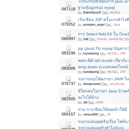
โปรแกรมที่เขียนจาก java เอ
ฐานข้อมูลของ mysql
067118
by:
EdenHazarD
Tag :
MySQL
เริ่มเขียน JSP ครั้งแรกทำไงด
079252
by:
pompam_angel
Tag :
Java
การ Select field AS ใน Oracl
065997
by:
nutt
Tag :
Oracle, JavaScript, jQ
jsp (java) กับ mysql ปัญหาภ
083196
by:
kanokpong
Tag :
MySQL, JSP
พอจะมีตัวอย่างcode เกี่ยวกับ
drop down จะแสดงผลในหน้า
083006
by:
kanokpong
Tag :
MySQL, JSP
รบกวนขอโค้ดภาษา JAVA ใน
076737
by:
designsweet
Tag :
JavaScript
มีใครสนใจภาษา Java บ้างครั
อะไรได้บ้าง
082505
by:
nid
Tag :
JAVA
ถาม การเขียนให้ย่อหน้าให้มี
060157
by:
viewza565
Tag :
J#
รบกวนหน่อยครับเรื่อง ไฟล์นา
รบกวนหน่อครับทำไงมันจะ