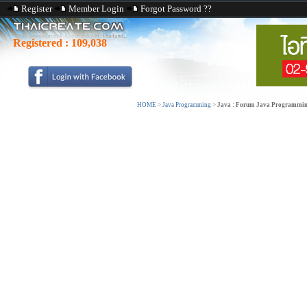
Register
Member Login
Forgot Password ??
Registered :
109,038
HOME
>
Java Programming
>
Java : Forum Java Programmi