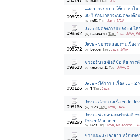
080147
by:
MaliNo
Tag :
Java
ผมอยากจะทราบโค้ดเวลาใน F
30 วิ ก่อนเวลาจะหมดจะเตือน
098652
by:
cs53
Tag :
Java, JAVA
Java ผมต้องการแปลง int ให
098592
by:
raatasamut
Tag :
Java, JAVA, W
Java - รบกวนสอบถามเรื่องก
098572
by:
Depper
Tag :
Java, JAVA
ช่วยอธิบาย ข้อดีข้อเสีย การ
098523
by:
tanakhon11
Tag :
JAVA, C
Java - มีคำถาม เรื่อง JSF 2
098126
by:
T
Tag :
Java
Java - สอบถามเรื่อ code Jav
098165
by:
Zues
Tag :
Java, JAVA
Java - ช่วยหน่อยครับพอดี conn
Driver Manager
098258
by:
l3ios
Tag :
Java, Ms Access, JA
ช่วยแนะนะเอกสาร หรือบทความท