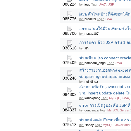
086224
by:
jeud
Tag :
JAVA, JSP
java ตัวไหนบ้างที่ดึงซอสโค้ด
085776
by:
pradit39
Tag :
JAVA
อยากเสนอให้พี่วินเพิ่มบอร์
085700
by:
matay107
การรับค่า ด้วย JSP ครับ 1.อย
030616
by:
ฟ้า
ช่วยเขียน jsp connect oracle
079409
by:
pompam_angel
Tag :
Java
สร้างรายงานออกทาง excel ตอน
ข้อมูลจากฐานข้อมูลมาแสดง
030248
by:
nui_dinga
สอบถามทีครับ javascript จะเป
รวม insert update delete ใ
084302
by:
kanokpong
Tag :
MySQL, JAVA, 
error การเปิดรูปอ่ะคับ JSP คือ
084337
by:
concanza
Tag :
Ms SQL Server 
ช่วยหน่อยค่ะ Error เชื่อม 
079413
by:
Honey
Tag :
MySQL, JavaScript