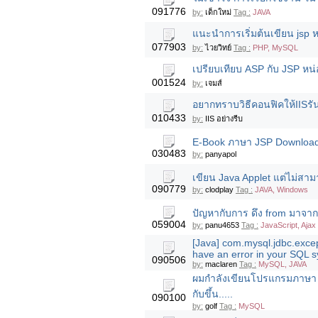
091776
by:
เด็กใหม่
Tag :
JAVA
แนะนำการเริ่มต้นเขียน jsp หน
077903
by:
ไวยวิทย์
Tag :
PHP, MySQL
เปรียบเทียบ ASP กับ JSP หน
001524
by:
เจมส์
อยากทราบวิธีคอนฟิคให้IISรัน
010433
by:
IIS อย่างรีบ
E-Book ภาษา JSP Download
030483
by:
panyapol
เขียน Java Applet แต่ไม่สา
090779
by:
clodplay
Tag :
JAVA, Windows
ปัญหากับการ ดึง from มาจาก 
059004
by:
panu4653
Tag :
JavaScript, Ajax
[Java] com.mysql.jdbc.exc
have an error in your SQL s
090506
by:
maclaren
Tag :
MySQL, JAVA
ผมกำลังเขียนโปรแกรมภาษา J
กับขึ้น.....
090100
by:
golf
Tag :
MySQL