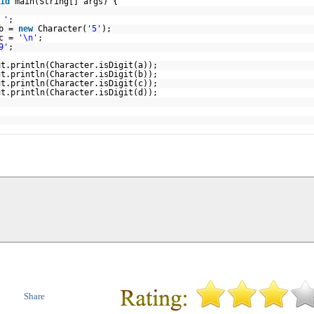
id
main(String[] args) {
 '
;
 b =
new
Character(
'5'
);
 c =
'\n'
;
9'
;
ut.println(Character.isDigit(a));
ut.println(Character.isDigit(b));
ut.println(Character.isDigit(c));
ut.println(Character.isDigit(d));
Share