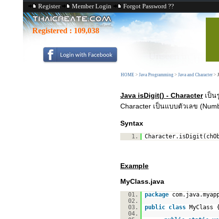
Register
Member Login
Forgot Password ??
Registered :
109,038
HOME
>
Java Programming
>
Java and Character
>
J
Java isDigit() - Character
เป็น
Character เป็นแบบตัวเลข (Numb
Syntax
1.
Character.isDigit(chO
Example
MyClass.java
01.
package
com.java.myap
02.
03.
public
class
MyClass 
04.