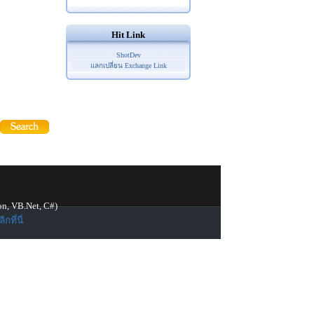
Hit Link
ShotDev
แลกเปลี่ยน Exchange Link
on, VB.Net, C#)
ิกที่นี่