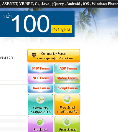
P
,
ASP.NET, VB.NET, C#, Java
,
jQuery , Android , iOS , Windows Phone
ารหาว่า