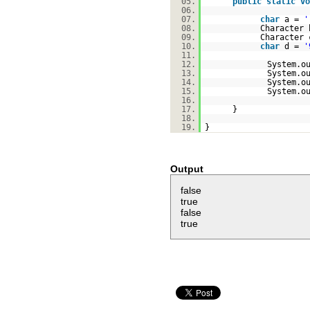
05.
public
static
vo
06.
07.
char
a =
'
08.
Character
09.
Character
10.
char
d =
'
11.
12.
System.o
13.
System.o
14.
System.o
15.
System.o
16.
17.
}
18.
19.
}
Output
false
true
false
true