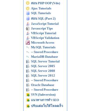
สอน PHP OOP (Vdo)
Ajax Tutorials
SQL Tutorials
สอน SQL (Part 2)
JavaScript Tutorial
Javascript Tips
VBScript Tutorial
VBScript Validation
Microsoft Access
MySQL Tutorials
-- Stored Procedure
MariaDB Database
SQL Server Tutorial
SQL Server 2005
SQL Server 2008
SQL Server 2012
-- Stored Procedure
Oracle Database
-- Stored Procedure
SVN (Subversion)
แนวทางการทำ SEO
ปรับแต่งเว็บให้โหลดเร็ว