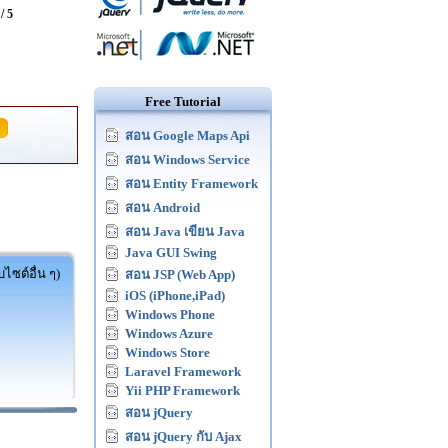
 / 5
Free Tutorial
สอน Google Maps Api
สอน Windows Service
สอน Entity Framework
สอน Android
สอน Java เขียน Java
Java GUI Swing
ไซต์อื่น ๆ)
สอน JSP (Web App)
iOS (iPhone,iPad)
Windows Phone
Windows Azure
Windows Store
Laravel Framework
Yii PHP Framework
สอน jQuery
สอน jQuery กับ Ajax