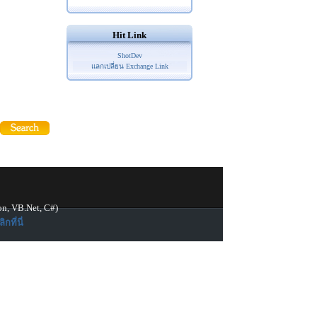
Hit Link
ShotDev
แลกเปลี่ยน Exchange Link
on, VB.Net, C#)
ิกที่นี่