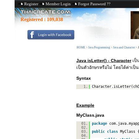
Register
Member Login
Forgot Password ??
Registered :
109,038
HOME
>
Java Programming
>
Java and Character
>
J
Java isLetter() - Character
เป็
เป็นตัวอักษรหรือไม่ โดยได้ค่าเป
Syntax
1.
Character.isLetter(ch
Example
MyClass.java
01.
package
com.java.myap
02.
03.
public
class
MyClass 
04.