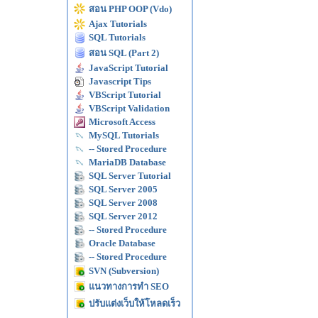
สอน PHP OOP (Vdo)
Ajax Tutorials
SQL Tutorials
สอน SQL (Part 2)
JavaScript Tutorial
Javascript Tips
VBScript Tutorial
VBScript Validation
Microsoft Access
MySQL Tutorials
-- Stored Procedure
MariaDB Database
SQL Server Tutorial
SQL Server 2005
SQL Server 2008
SQL Server 2012
-- Stored Procedure
Oracle Database
-- Stored Procedure
SVN (Subversion)
แนวทางการทำ SEO
ปรับแต่งเว็บให้โหลดเร็ว