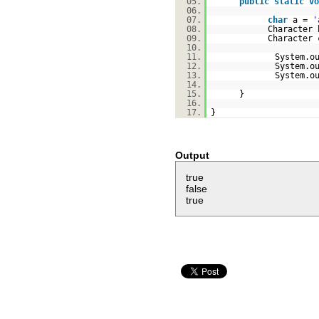
05.
public
static
vo
06.
07.
char
a =
'
08.
Character
09.
Character
10.
11.
System.o
12.
System.o
13.
System.o
14.
15.
}
16.
17.
}
Output
true
false
true