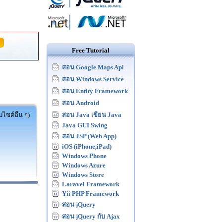
Free Tutorial
สอน Google Maps Api
สอน Windows Service
สอน Entity Framework
สอน Android
ไซต์อื่น ๆ)
สอน Java เขียน Java
Java GUI Swing
สอน JSP (Web App)
iOS (iPhone,iPad)
Windows Phone
Windows Azure
Windows Store
Laravel Framework
Yii PHP Framework
สอน jQuery
สอน jQuery กับ Ajax