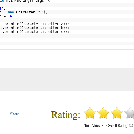
id
main(String[] args) {
a'
;
 b =
new
Character(
'5'
);
 c =
'A'
;
ut.println(Character.isLetter(a));
ut.println(Character.isLetter(b));
ut.println(Character.isLetter(c));
Share
Total Votes:
3
Overall Rating:
3.6