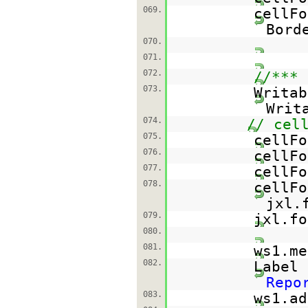
069.
cellFo
Bord
070.
071.
072.
//*** 
073.
Writa
Writ
074.
// cel
075.
cellFo
076.
cellFo
077.
cellFo
078.
cellFo
jxl.
079.
jxl.fo
080.
081.
ws1.me
082.
Label
Repo
083.
ws1.ad