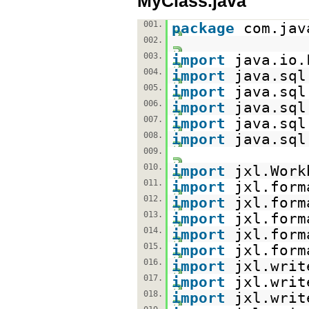
MyClass.java
001.
package
com.jav
002.
003.
import
java.io.
004.
import
java.sql
005.
import
java.sql
006.
import
java.sql
007.
import
java.sql
008.
import
java.sql
009.
010.
import
jxl.Work
011.
import
jxl.form
012.
import
jxl.form
013.
import
jxl.form
014.
import
jxl.form
015.
import
jxl.form
016.
import
jxl.writ
017.
import
jxl.writ
018.
import
jxl.writ