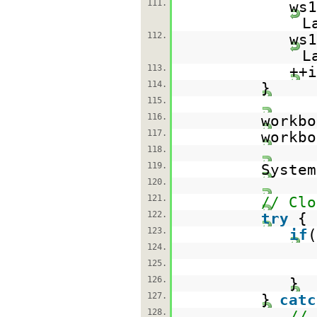
111.
ws1
L
112.
ws1
L
113.
++i
114.
}
115.
116.
workbo
117.
workbo
118.
119.
System
120.
121.
// Clo
122.
try
{
123.
if
124.
125.
126.
}
127.
}
catc
128.
// 