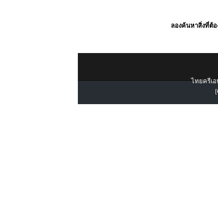
ลองค้นหาสิ่งที่ต้
ไทยครีเอท
[