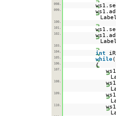
098.
ws1.se
099.
ws1.ad
Labe
100.
101.
ws1.se
102.
ws1.ad
Labe
103.
104.
int
i
105.
while
(
106.
{
107.
ws1
L
108.
ws1
L
109.
ws1
L
110.
ws1
L