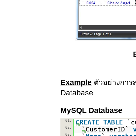
Example
ตัวอย่างการ
Database
MySQL Database
01.
CREATE
TABLE
`c
02.
`CustomerID`
03.