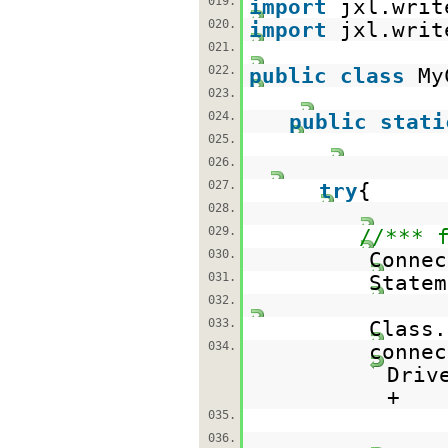
019.
import
jxl.writ
020.
import
jxl.writ
021.
022.
public
class
My
023.
024.
public
stati
025.
026.
027.
try
{
028.
029.
//*** 
030.
Conne
031.
State
032.
033.
Class.
034.
conne
Driv
+
035.
036.