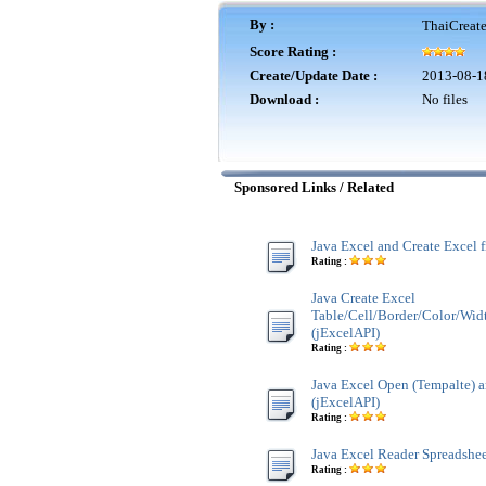
By :
ThaiCreat
Score Rating :
Create/Update Date :
2013-08-1
Download :
No files
Sponsored Links / Related
Java Excel and Create Excel f
Rating :
Java Create Excel
Table/Cell/Border/Color/Wi
(jExcelAPI)
Rating :
Java Excel Open (Tempalte) a
(jExcelAPI)
Rating :
Java Excel Reader Spreadshee
Rating :