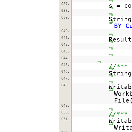
037.
s = co
038.
039.
Strin
BY C
040.
041.
Result
042.
043.
044.
045.
//*** 
046.
Strin
047.
048.
Writab
Work
File
049.
050.
//*** 
051.
Writa
Writ