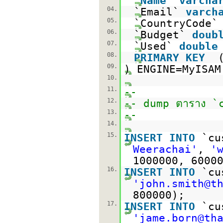
`
Name
`
varcha
04.
`Email`
varch
05.
`CountryCode
06.
`Budget`
doub
07.
`Used`
double
08.
PRIMARY
KEY
09.
) ENGINE=MyISA
10.
11.
--
12.
-- dump ตาราง `
13.
--
14.
15.
INSERT
INTO
`cu
Weerachai'
,
'
1000000, 6000
16.
INSERT
INTO
`cu
'john.smith@t
800000);
17.
INSERT
INTO
`cu
'jame.born@th