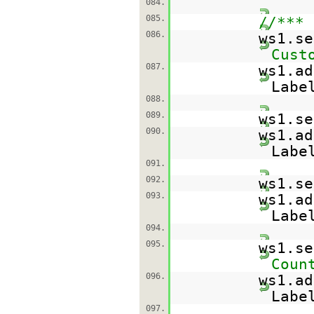
084.
085.
//*** 
086.
ws1.se
Cust
087.
ws1.ad
Labe
088.
089.
ws1.se
090.
ws1.ad
Labe
091.
092.
ws1.se
093.
ws1.ad
Labe
094.
095.
ws1.se
Coun
096.
ws1.ad
Labe
097.