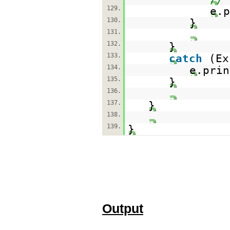
129.
e.p
130.
}
131.
132.
}
133.
catch
(Ex
134.
e.prin
135.
}
136.
137.
}
138.
139.
}
Output