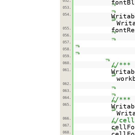
052.
fontBl
053.
054.
Writa
Writ
055.
fontRe
056.
057.
058.
059.
060.
//*** 
061.
Writab
work
062.
063.
064.
//*** 
065.
Writa
Writ
066.
//cell
067.
cellFo
068.
cellFo